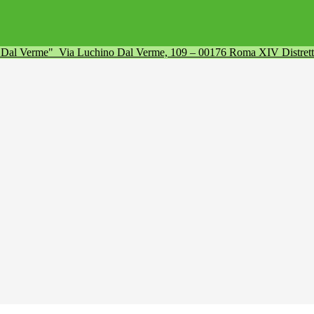
a Dal Verme"
Via Luchino Dal Verme, 109 – 00176 Roma XIV Distret