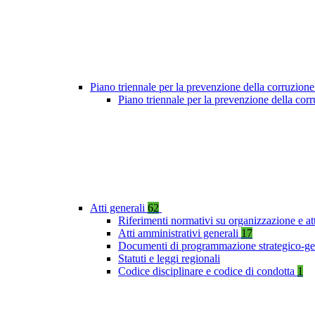
Piano triennale per la prevenzione della corruzione
Piano triennale per la prevenzione della co
Atti generali
62
Riferimenti normativi su organizzazione e at
Atti amministrativi generali
17
Documenti di programmazione strategico-ge
Statuti e leggi regionali
Codice disciplinare e codice di condotta
1