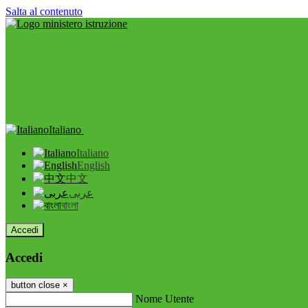
Salta al contenuto
Italiano
Italiano
English
中文
عربى
বাংলা
Accedi
Accedi
button close
×
Nome Utente