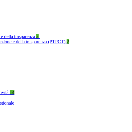
 e della trasparenza
2
rruzione e della trasparenza (PTPCT)
2
tività
14
stionale