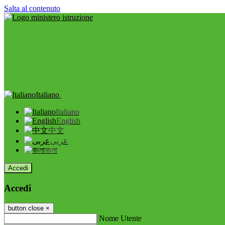
Salta al contenuto
Italiano
Italiano
English
中文
عربى
বাংলা
Accedi
Accedi
button close
×
Nome Utente