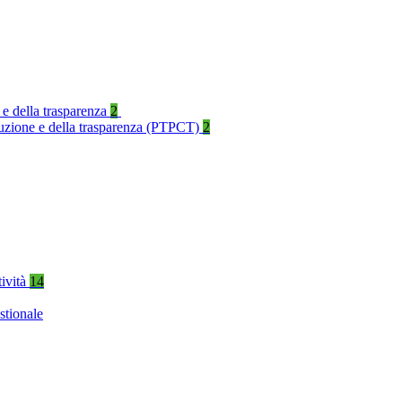
 e della trasparenza
2
rruzione e della trasparenza (PTPCT)
2
tività
14
stionale