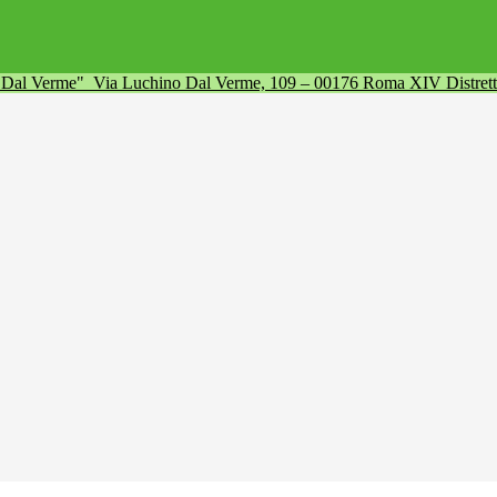
a Dal Verme"
Via Luchino Dal Verme, 109 – 00176 Roma XIV Distret