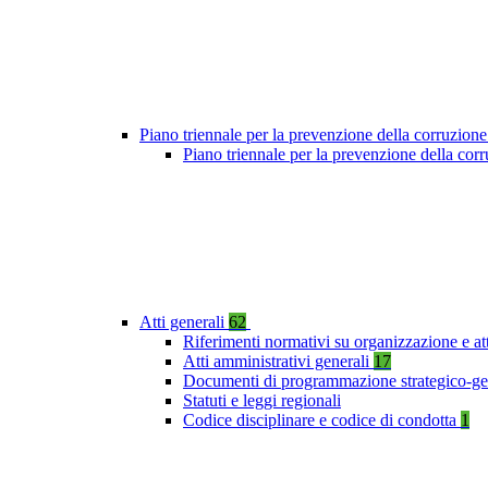
Piano triennale per la prevenzione della corruzione
Piano triennale per la prevenzione della co
Atti generali
62
Riferimenti normativi su organizzazione e at
Atti amministrativi generali
17
Documenti di programmazione strategico-ge
Statuti e leggi regionali
Codice disciplinare e codice di condotta
1