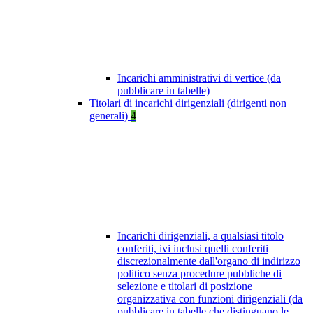
Incarichi amministrativi di vertice (da
pubblicare in tabelle)
Titolari di incarichi dirigenziali (dirigenti non
generali)
4
Incarichi dirigenziali, a qualsiasi titolo
conferiti, ivi inclusi quelli conferiti
discrezionalmente dall'organo di indirizzo
politico senza procedure pubbliche di
selezione e titolari di posizione
organizzativa con funzioni dirigenziali (da
pubblicare in tabelle che distinguano le