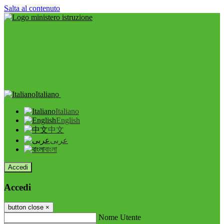
Salta al contenuto
Italiano
Italiano
English
中文
عربى
বাংলা
Accedi
Accedi
button close
×
Nome Utente