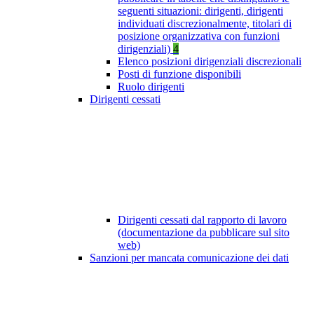
seguenti situazioni: dirigenti, dirigenti
individuati discrezionalmente, titolari di
posizione organizzativa con funzioni
dirigenziali)
4
Elenco posizioni dirigenziali discrezionali
Posti di funzione disponibili
Ruolo dirigenti
Dirigenti cessati
Dirigenti cessati dal rapporto di lavoro
(documentazione da pubblicare sul sito
web)
Sanzioni per mancata comunicazione dei dati