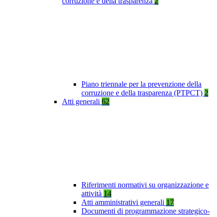
corruzione e della trasparenza
2
Piano triennale per la prevenzione della
corruzione e della trasparenza (PTPCT)
2
Atti generali
62
Riferimenti normativi su organizzazione e
attività
14
Atti amministrativi generali
17
Documenti di programmazione strategico-