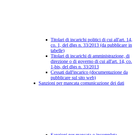
Titolari di incarichi politici di cui all'art. 14,
co. 1, del dlgs n. 33/2013 (da pubblicare in
tabelle)
Titolari di incarichi di amministrazione, di
direzione o di governo di cui all'art. 14, co.
1-bis, del dlgs n. 33/2013
Cessati dall'incarico (documentazione da
pubblicare sul sito web)
Sanzioni per mancata comunicazione dei dati
Sanzioni per mancata o incompleta