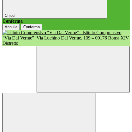
Chiudi
Conferma
Annulla
Conferma
Istituto Comprensivo
"Via Dal Verme"
Via Luchino Dal Verme, 109 – 00176 Roma XIV
Distretto