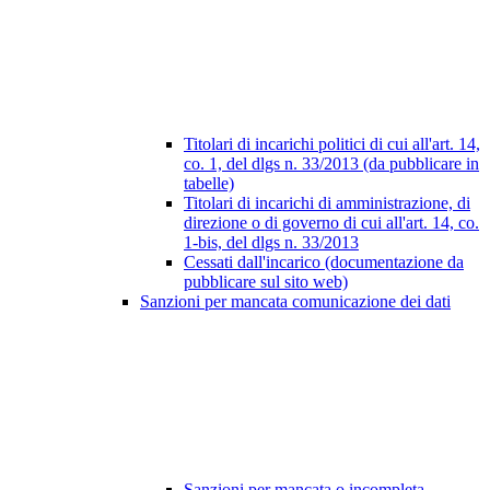
Titolari di incarichi politici di cui all'art. 14,
co. 1, del dlgs n. 33/2013 (da pubblicare in
tabelle)
Titolari di incarichi di amministrazione, di
direzione o di governo di cui all'art. 14, co.
1-bis, del dlgs n. 33/2013
Cessati dall'incarico (documentazione da
pubblicare sul sito web)
Sanzioni per mancata comunicazione dei dati
Sanzioni per mancata o incompleta