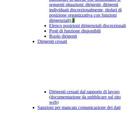
seguenti situazioni: dirigenti, dirigenti
individuati discrezionalmente, titolari di
posizione organizzativa con funzioni
dirigenziali)
4
Elenco posizioni dirigenziali discrezionali
Posti di funzione disponibili
Ruolo dirigenti
Dirigenti cessati
Dirigenti cessati dal rapporto di lavoro
(documentazione da pubblicare sul sito
web)
Sanzioni per mancata comunicazione dei dati