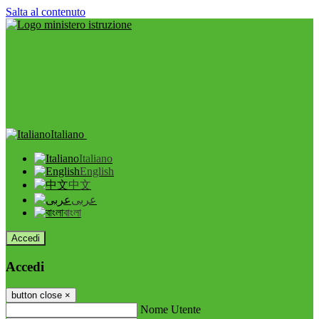
Salta al contenuto
Italiano
Italiano
English
中文
عربى
বাংলা
Accedi
Accedi
button close
×
Nome Utente