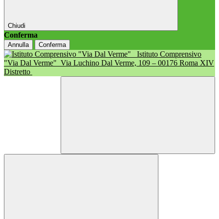
Chiudi
Conferma
Annulla
Conferma
Istituto Comprensivo
"Via Dal Verme"
Via Luchino Dal Verme, 109 – 00176 Roma XIV
Distretto