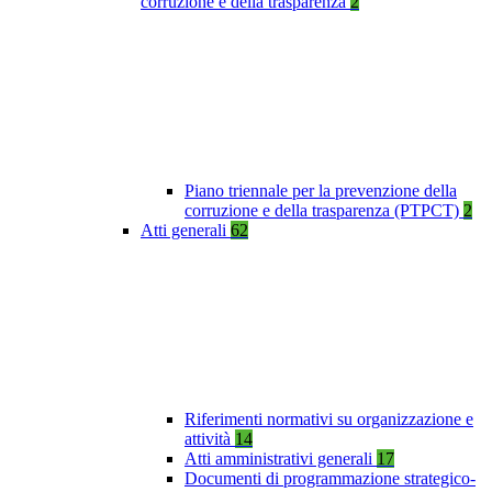
corruzione e della trasparenza
2
Piano triennale per la prevenzione della
corruzione e della trasparenza (PTPCT)
2
Atti generali
62
Riferimenti normativi su organizzazione e
attività
14
Atti amministrativi generali
17
Documenti di programmazione strategico-