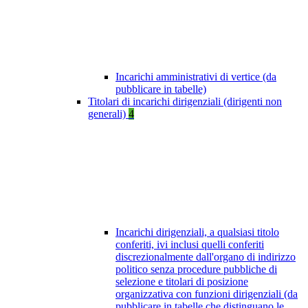
Incarichi amministrativi di vertice (da
pubblicare in tabelle)
Titolari di incarichi dirigenziali (dirigenti non
generali)
4
Incarichi dirigenziali, a qualsiasi titolo
conferiti, ivi inclusi quelli conferiti
discrezionalmente dall'organo di indirizzo
politico senza procedure pubbliche di
selezione e titolari di posizione
organizzativa con funzioni dirigenziali (da
pubblicare in tabelle che distinguano le