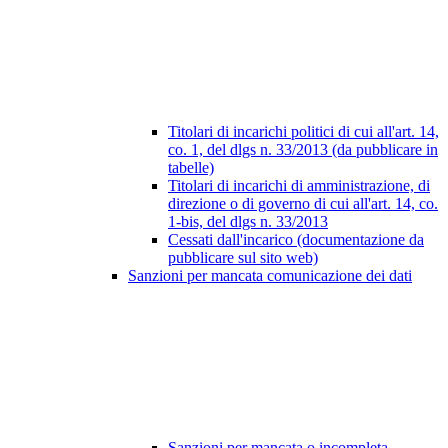
Titolari di incarichi politici di cui all'art. 14,
co. 1, del dlgs n. 33/2013 (da pubblicare in
tabelle)
Titolari di incarichi di amministrazione, di
direzione o di governo di cui all'art. 14, co.
1-bis, del dlgs n. 33/2013
Cessati dall'incarico (documentazione da
pubblicare sul sito web)
Sanzioni per mancata comunicazione dei dati
Sanzioni per mancata o incompleta