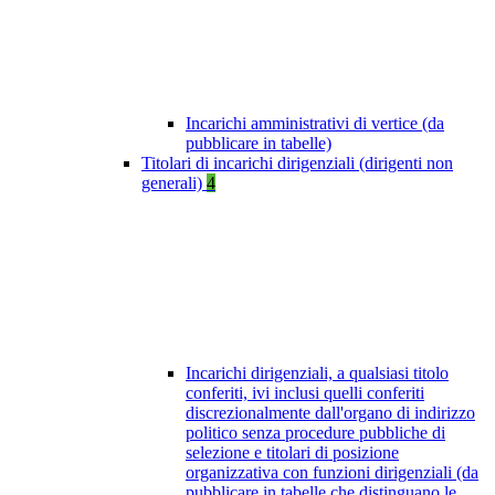
Incarichi amministrativi di vertice (da
pubblicare in tabelle)
Titolari di incarichi dirigenziali (dirigenti non
generali)
4
Incarichi dirigenziali, a qualsiasi titolo
conferiti, ivi inclusi quelli conferiti
discrezionalmente dall'organo di indirizzo
politico senza procedure pubbliche di
selezione e titolari di posizione
organizzativa con funzioni dirigenziali (da
pubblicare in tabelle che distinguano le