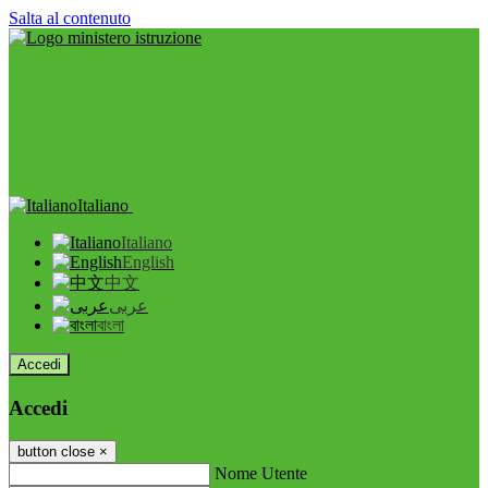
Salta al contenuto
Italiano
Italiano
English
中文
عربى
বাংলা
Accedi
Accedi
button close
×
Nome Utente