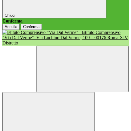
Chiudi
Conferma
Annulla
Conferma
Istituto Comprensivo
"Via Dal Verme"
Via Luchino Dal Verme, 109 – 00176 Roma XIV
Distretto