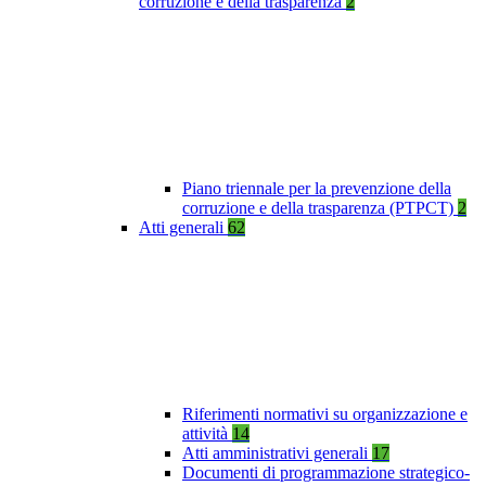
corruzione e della trasparenza
2
Piano triennale per la prevenzione della
corruzione e della trasparenza (PTPCT)
2
Atti generali
62
Riferimenti normativi su organizzazione e
attività
14
Atti amministrativi generali
17
Documenti di programmazione strategico-