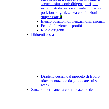
seguenti situazioni: dirigenti, dirigenti
individuati discrezionalmente, titolari di
posizione organizzativa con funzioni
dirigenziali)
4
Elenco posizioni dirigenziali discrezionali
Posti di funzione disponibili
Ruolo dirigenti
Dirigenti cessati
Dirigenti cessati dal rapporto di lavoro
(documentazione da pubblicare sul sito
web)
Sanzioni per mancata comunicazione dei dati