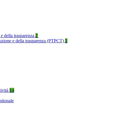
 e della trasparenza
2
rruzione e della trasparenza (PTPCT)
2
tività
14
stionale