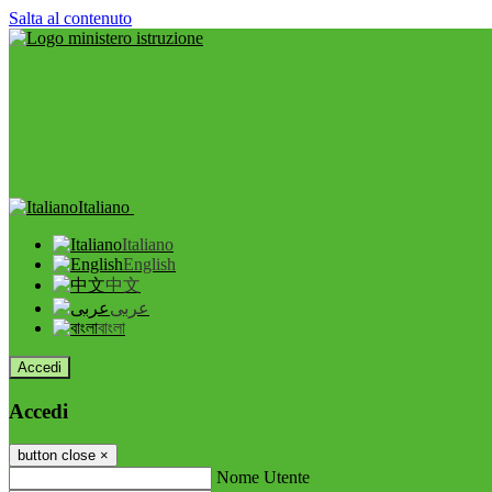
Salta al contenuto
Italiano
Italiano
English
中文
عربى
বাংলা
Accedi
Accedi
button close
×
Nome Utente