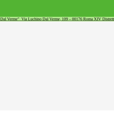
a Dal Verme"
Via Luchino Dal Verme, 109 – 00176 Roma XIV Distret