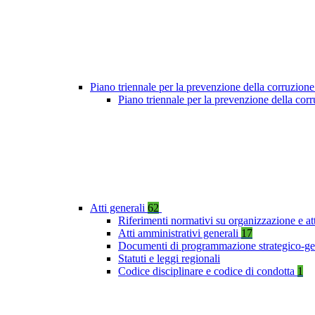
Piano triennale per la prevenzione della corruzione
Piano triennale per la prevenzione della co
Atti generali
62
Riferimenti normativi su organizzazione e at
Atti amministrativi generali
17
Documenti di programmazione strategico-ge
Statuti e leggi regionali
Codice disciplinare e codice di condotta
1