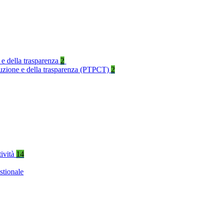
 e della trasparenza
2
rruzione e della trasparenza (PTPCT)
2
tività
14
stionale