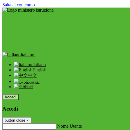
Salta al contenuto
Italiano
Italiano
English
中文
عربى
বাংলা
Accedi
Accedi
button close
×
Nome Utente