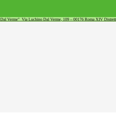
a Dal Verme"
Via Luchino Dal Verme, 109 – 00176 Roma XIV Distret