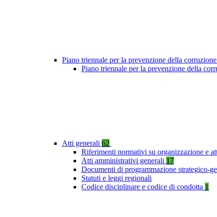
Piano triennale per la prevenzione della corruzione
Piano triennale per la prevenzione della co
Atti generali
62
Riferimenti normativi su organizzazione e at
Atti amministrativi generali
17
Documenti di programmazione strategico-ge
Statuti e leggi regionali
Codice disciplinare e codice di condotta
1