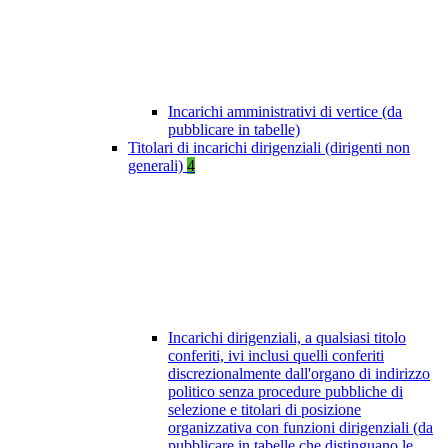
Incarichi amministrativi di vertice (da
pubblicare in tabelle)
Titolari di incarichi dirigenziali (dirigenti non
generali)
4
Incarichi dirigenziali, a qualsiasi titolo
conferiti, ivi inclusi quelli conferiti
discrezionalmente dall'organo di indirizzo
politico senza procedure pubbliche di
selezione e titolari di posizione
organizzativa con funzioni dirigenziali (da
pubblicare in tabelle che distinguano le