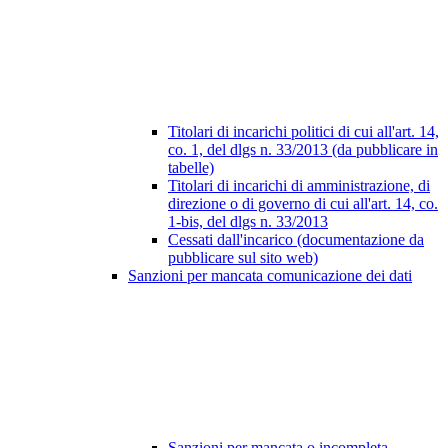
Titolari di incarichi politici di cui all'art. 14,
co. 1, del dlgs n. 33/2013 (da pubblicare in
tabelle)
Titolari di incarichi di amministrazione, di
direzione o di governo di cui all'art. 14, co.
1-bis, del dlgs n. 33/2013
Cessati dall'incarico (documentazione da
pubblicare sul sito web)
Sanzioni per mancata comunicazione dei dati
Sanzioni per mancata o incompleta