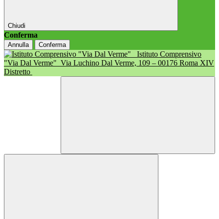
Chiudi
Conferma
Annulla
Conferma
Istituto Comprensivo
"Via Dal Verme"
Via Luchino Dal Verme, 109 – 00176 Roma XIV
Distretto