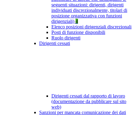
seguenti situazioni: dirigenti, dirigenti
individuati discrezionalmente, titolari di
posizione organizzativa con funzioni
dirigenziali)
4
Elenco posizioni dirigenziali discrezionali
Posti di funzione disponibili
Ruolo dirigenti
Dirigenti cessati
Dirigenti cessati dal rapporto di lavoro
(documentazione da pubblicare sul sito
web)
Sanzioni per mancata comunicazione dei dati