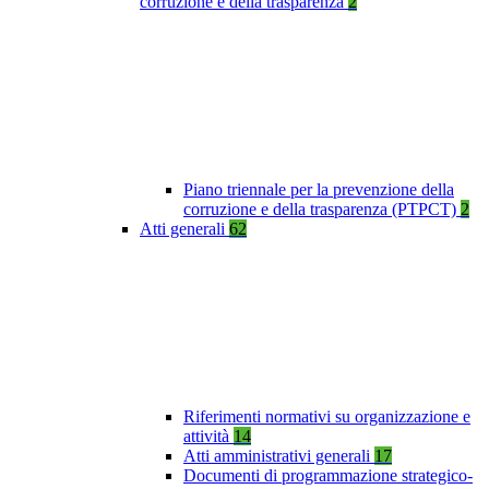
corruzione e della trasparenza
2
Piano triennale per la prevenzione della
corruzione e della trasparenza (PTPCT)
2
Atti generali
62
Riferimenti normativi su organizzazione e
attività
14
Atti amministrativi generali
17
Documenti di programmazione strategico-