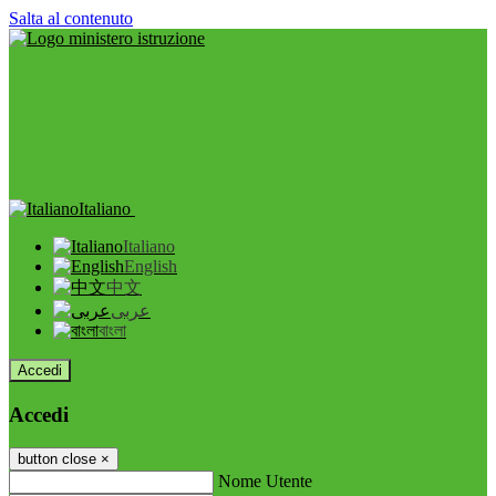
Salta al contenuto
Italiano
Italiano
English
中文
عربى
বাংলা
Accedi
Accedi
button close
×
Nome Utente