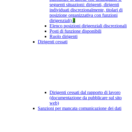
seguenti situazioni: dirigenti, dirigenti
individuati discrezionalmente, titolari di
posizione organizzativa con funzioni
dirigenziali)
4
Elenco posizioni dirigenziali discrezionali
Posti di funzione disponibili
Ruolo dirigenti
Dirigenti cessati
Dirigenti cessati dal rapporto di lavoro
(documentazione da pubblicare sul sito
web)
Sanzioni per mancata comunicazione dei dati