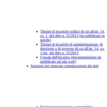
Titolari di incarichi politici di cui all'art. 14,
co. 1, del dlgs n. 33/2013 (da pubblicare in
tabelle)
Titolari di incarichi di amministrazione, di
direzione o di governo di cui all'art. 14, co.
1-bis, del dlgs n. 33/2013
Cessati dall'incarico (documentazione da
pubblicare sul sito web)
Sanzioni per mancata comunicazione dei dati
Sanzioni per mancata o incompleta