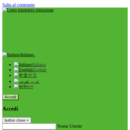
Salta al contenuto
Italiano
Italiano
English
中文
عربى
বাংলা
Accedi
Accedi
button close
×
Nome Utente