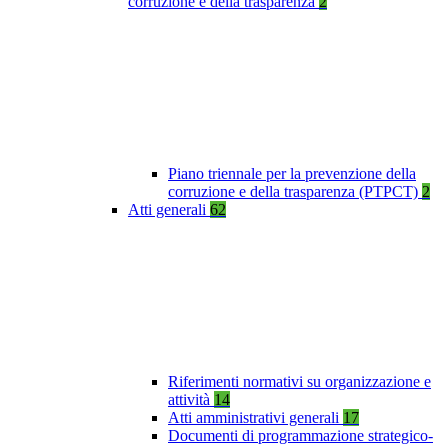
corruzione e della trasparenza
2
Piano triennale per la prevenzione della
corruzione e della trasparenza (PTPCT)
2
Atti generali
62
Riferimenti normativi su organizzazione e
attività
14
Atti amministrativi generali
17
Documenti di programmazione strategico-