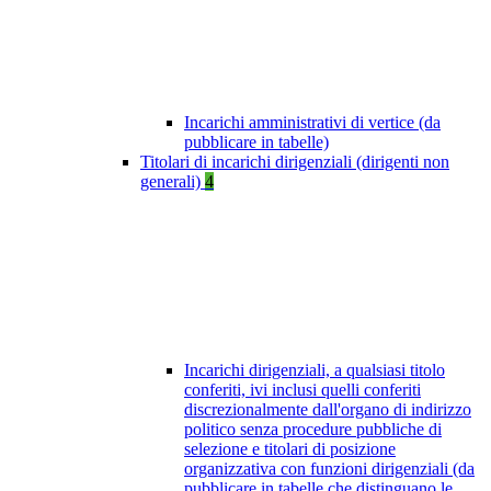
Incarichi amministrativi di vertice (da
pubblicare in tabelle)
Titolari di incarichi dirigenziali (dirigenti non
generali)
4
Incarichi dirigenziali, a qualsiasi titolo
conferiti, ivi inclusi quelli conferiti
discrezionalmente dall'organo di indirizzo
politico senza procedure pubbliche di
selezione e titolari di posizione
organizzativa con funzioni dirigenziali (da
pubblicare in tabelle che distinguano le