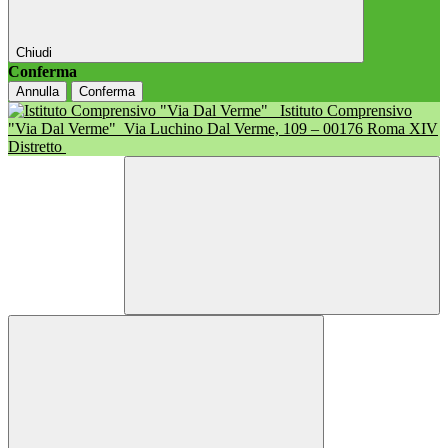
Chiudi
Conferma
Annulla
Conferma
Istituto Comprensivo
"Via Dal Verme"
Via Luchino Dal Verme, 109 – 00176 Roma XIV
Distretto