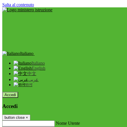
Salta al contenuto
Italiano
Italiano
English
中文
عربى
বাংলা
Accedi
Accedi
button close
×
Nome Utente