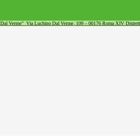
a Dal Verme"
Via Luchino Dal Verme, 109 – 00176 Roma XIV Distret