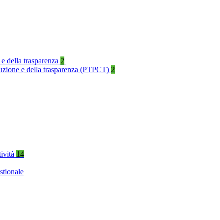
 e della trasparenza
2
rruzione e della trasparenza (PTPCT)
2
tività
14
stionale