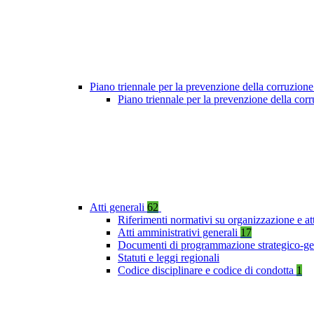
Piano triennale per la prevenzione della corruzione
Piano triennale per la prevenzione della co
Atti generali
62
Riferimenti normativi su organizzazione e at
Atti amministrativi generali
17
Documenti di programmazione strategico-ge
Statuti e leggi regionali
Codice disciplinare e codice di condotta
1