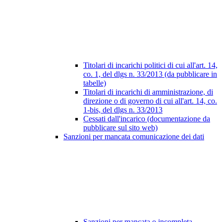
Titolari di incarichi politici di cui all'art. 14,
co. 1, del dlgs n. 33/2013 (da pubblicare in
tabelle)
Titolari di incarichi di amministrazione, di
direzione o di governo di cui all'art. 14, co.
1-bis, del dlgs n. 33/2013
Cessati dall'incarico (documentazione da
pubblicare sul sito web)
Sanzioni per mancata comunicazione dei dati
Sanzioni per mancata o incompleta