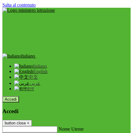
Salta al contenuto
Italiano
Italiano
English
中文
عربى
বাংলা
Accedi
Accedi
button close
×
Nome Utente