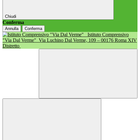
Chiudi
Conferma
Annulla
Conferma
Istituto Comprensivo
"Via Dal Verme"
Via Luchino Dal Verme, 109 – 00176 Roma XIV
Distretto