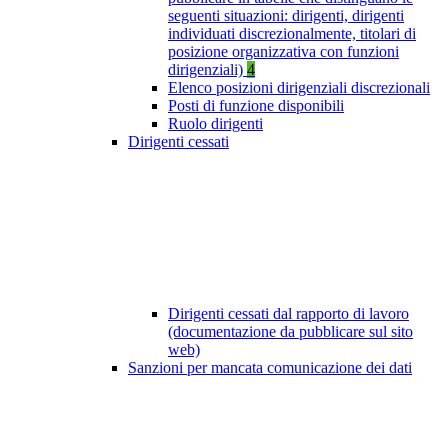
seguenti situazioni: dirigenti, dirigenti
individuati discrezionalmente, titolari di
posizione organizzativa con funzioni
dirigenziali)
4
Elenco posizioni dirigenziali discrezionali
Posti di funzione disponibili
Ruolo dirigenti
Dirigenti cessati
Dirigenti cessati dal rapporto di lavoro
(documentazione da pubblicare sul sito
web)
Sanzioni per mancata comunicazione dei dati