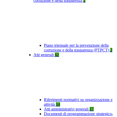
corruzione e della trasparenza
2
Piano triennale per la prevenzione della
corruzione e della trasparenza (PTPCT)
2
Atti generali
62
Riferimenti normativi su organizzazione e
attività
14
Atti amministrativi generali
17
Documenti di programmazione strategico-