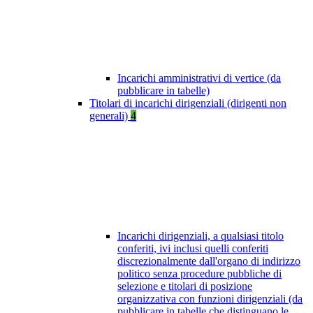
Incarichi amministrativi di vertice (da
pubblicare in tabelle)
Titolari di incarichi dirigenziali (dirigenti non
generali)
4
Incarichi dirigenziali, a qualsiasi titolo
conferiti, ivi inclusi quelli conferiti
discrezionalmente dall'organo di indirizzo
politico senza procedure pubbliche di
selezione e titolari di posizione
organizzativa con funzioni dirigenziali (da
pubblicare in tabelle che distinguano le