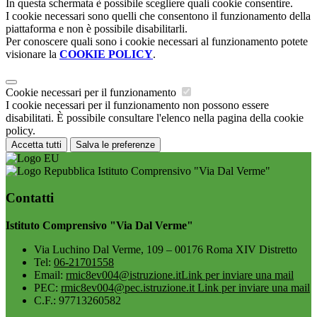
In questa schermata è possibile scegliere quali cookie consentire.
I cookie necessari sono quelli che consentono il funzionamento della
piattaforma e non è possibile disabilitarli.
Per conoscere quali sono i cookie necessari al funzionamento potete
visionare la
COOKIE POLICY
.
Cookie necessari per il funzionamento
I cookie necessari per il funzionamento non possono essere
disabilitati. È possibile consultare l'elenco nella pagina della cookie
policy.
Accetta tutti
Salva le preferenze
Istituto Comprensivo "Via Dal Verme"
Contatti
Istituto Comprensivo "Via Dal Verme"
Via Luchino Dal Verme, 109 – 00176 Roma XIV Distretto
Tel:
06-21701558
Email:
rmic8ev004@istruzione.it
Link per inviare una mail
PEC:
rmic8ev004@pec.istruzione.it
Link per inviare una mail
C.F.: 97713260582