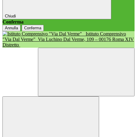
Chiudi
Conferma
Annulla
Conferma
Istituto Comprensivo
"Via Dal Verme"
Via Luchino Dal Verme, 109 – 00176 Roma XIV
Distretto