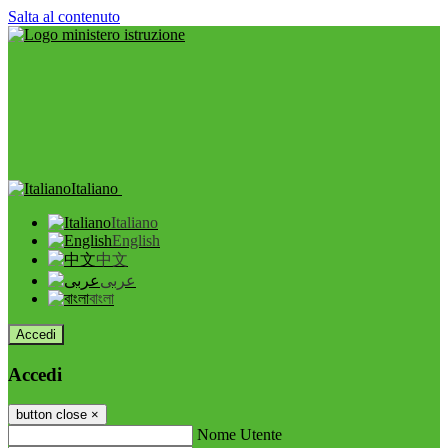
Salta al contenuto
Italiano
Italiano
English
中文
عربى
বাংলা
Accedi
Accedi
button close
×
Nome Utente