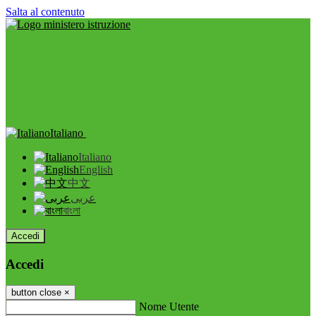
Salta al contenuto
Italiano
Italiano
English
中文
عربى
বাংলা
Accedi
Accedi
button close
×
Nome Utente