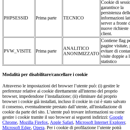
Cookie di sessi
garantisce la
persistenza dell
PHPSESSID
Prima parte
TECNICO
informazioni la
server a fronte 
nuove richieste 
client.
Contiene flag pe
pagine visitate,
ANALITICO
PVW_VISITE
Prima parte
evitare di conta
ANONIMIZZATO
visite doppie a l
statistico
Modalità per disabilitare/cancellare i cookie
Attraverso le impostazioni del browser l’utente può: (i) gestire le
preferenze relative ai cookie direttamente all'interno del proprio
browser, impedendone l’installazione; (ii) eliminare dal proprio
browser i cookie già installati, incluso il cookie in cui è stato salvato
il consenso, eventualmente prestato dall’utente, all'installazione di
cookie da parte del sito. L’utente può trovare informazioni su come
gestire i cookie tramite il suo browser ai seguenti indirizzi:
Google
Chrome
,
Mozilla Firefox
,
Apple Safari
,
Microsoft Internet Explorer
,
Microsoft Edge
,
Opera
. Per i cookie di profilazione l’utente potrà