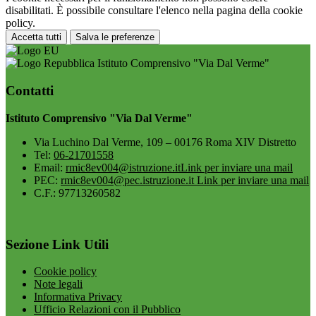
disabilitati. È possibile consultare l'elenco nella pagina della cookie
policy.
Accetta tutti
Salva le preferenze
Istituto Comprensivo "Via Dal Verme"
Contatti
Istituto Comprensivo "Via Dal Verme"
Via Luchino Dal Verme, 109 – 00176 Roma XIV Distretto
Tel:
06-21701558
Email:
rmic8ev004@istruzione.it
Link per inviare una mail
PEC:
rmic8ev004@pec.istruzione.it
Link per inviare una mail
C.F.: 97713260582
Sezione Link Utili
Cookie policy
Note legali
Informativa Privacy
Ufficio Relazioni con il Pubblico