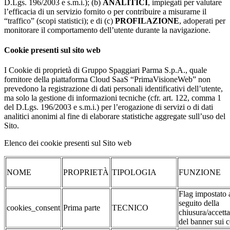
D.Lgs. 196/2003 e s.m.i.); (b)
ANALITICI
, impiegati per valutare
l’efficacia di un servizio fornito o per contribuire a misurarne il
“traffico” (scopi statistici); e di (c)
PROFILAZIONE
, adoperati per
monitorare il comportamento dell’utente durante la navigazione.
Cookie presenti sul sito web
I Cookie di proprietà di Gruppo Spaggiari Parma S.p.A., quale
fornitore della piattaforma Cloud SaaS “PrimaVisioneWeb” non
prevedono la registrazione di dati personali identificativi dell’utente,
ma solo la gestione di informazioni tecniche (cfr. art. 122, comma 1
del D.Lgs. 196/2003 e s.m.i.) per l’erogazione di servizi o di dati
analitici anonimi al fine di elaborare statistiche aggregate sull’uso del
Sito.
Elenco dei cookie presenti sul Sito web
NOME
PROPRIETÀ
TIPOLOGIA
FUNZIONE
Flag impostato 
seguito della
cookies_consent
Prima parte
TECNICO
chiusura/accett
del banner sui 