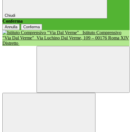
Chiudi
Conferma
Annulla
Conferma
Istituto Comprensivo
"Via Dal Verme"
Via Luchino Dal Verme, 109 – 00176 Roma XIV
Distretto