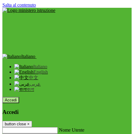
Salta al contenuto
Italiano
Italiano
English
中文
عربى
বাংলা
Accedi
Accedi
button close
×
Nome Utente