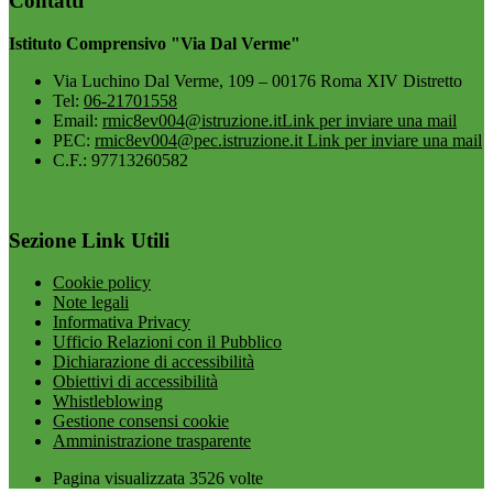
Contatti
Istituto Comprensivo "Via Dal Verme"
Via Luchino Dal Verme, 109 – 00176 Roma XIV Distretto
Tel:
06-21701558
Email:
rmic8ev004@istruzione.it
Link per inviare una mail
PEC:
rmic8ev004@pec.istruzione.it
Link per inviare una mail
C.F.: 97713260582
Sezione Link Utili
Cookie policy
Note legali
Informativa Privacy
Ufficio Relazioni con il Pubblico
Dichiarazione di accessibilità
Obiettivi di accessibilità
Whistleblowing
Gestione consensi cookie
Amministrazione trasparente
Pagina visualizzata
3526
volte