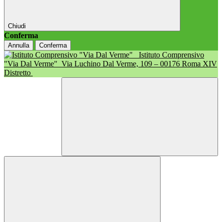
Chiudi
Conferma
Annulla
Conferma
Istituto Comprensivo
"Via Dal Verme"
Via Luchino Dal Verme, 109 – 00176 Roma XIV
Distretto