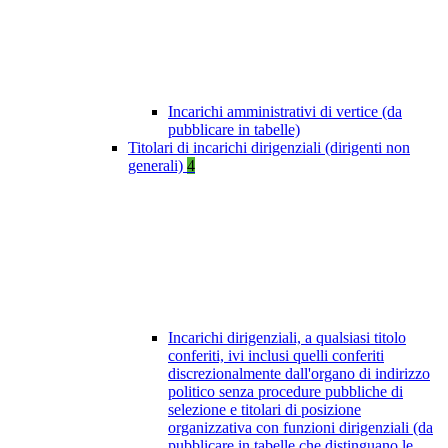
Incarichi amministrativi di vertice (da
pubblicare in tabelle)
Titolari di incarichi dirigenziali (dirigenti non
generali)
4
Incarichi dirigenziali, a qualsiasi titolo
conferiti, ivi inclusi quelli conferiti
discrezionalmente dall'organo di indirizzo
politico senza procedure pubbliche di
selezione e titolari di posizione
organizzativa con funzioni dirigenziali (da
pubblicare in tabelle che distinguano le