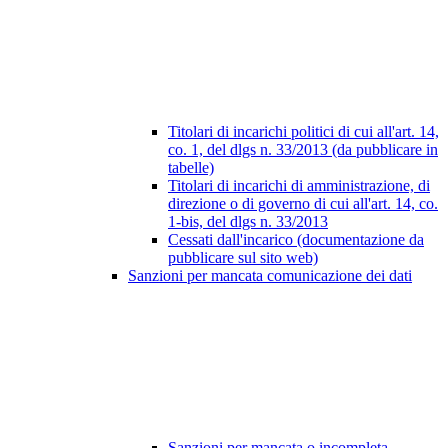
Titolari di incarichi politici di cui all'art. 14,
co. 1, del dlgs n. 33/2013 (da pubblicare in
tabelle)
Titolari di incarichi di amministrazione, di
direzione o di governo di cui all'art. 14, co.
1-bis, del dlgs n. 33/2013
Cessati dall'incarico (documentazione da
pubblicare sul sito web)
Sanzioni per mancata comunicazione dei dati
Sanzioni per mancata o incompleta