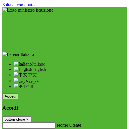
Salta al contenuto
Italiano
Italiano
English
中文
عربى
বাংলা
Accedi
Accedi
button close
×
Nome Utente