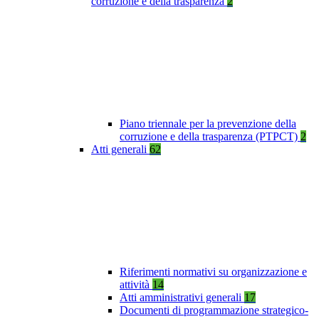
corruzione e della trasparenza
2
Piano triennale per la prevenzione della
corruzione e della trasparenza (PTPCT)
2
Atti generali
62
Riferimenti normativi su organizzazione e
attività
14
Atti amministrativi generali
17
Documenti di programmazione strategico-