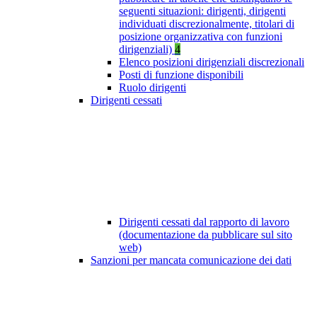
seguenti situazioni: dirigenti, dirigenti
individuati discrezionalmente, titolari di
posizione organizzativa con funzioni
dirigenziali)
4
Elenco posizioni dirigenziali discrezionali
Posti di funzione disponibili
Ruolo dirigenti
Dirigenti cessati
Dirigenti cessati dal rapporto di lavoro
(documentazione da pubblicare sul sito
web)
Sanzioni per mancata comunicazione dei dati