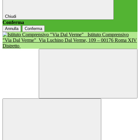
Chiudi
Conferma
Annulla
Conferma
Istituto Comprensivo
"Via Dal Verme"
Via Luchino Dal Verme, 109 – 00176 Roma XIV
Distretto