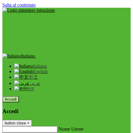
Salta al contenuto
Italiano
Italiano
English
中文
عربى
বাংলা
Accedi
Accedi
button close
×
Nome Utente