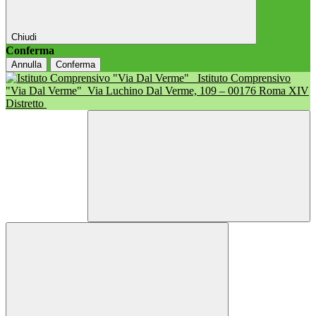
Chiudi
Conferma
Annulla
Conferma
Istituto Comprensivo
"Via Dal Verme"
Via Luchino Dal Verme, 109 – 00176 Roma XIV
Distretto