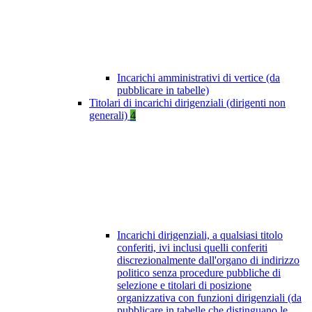
Incarichi amministrativi di vertice (da
pubblicare in tabelle)
Titolari di incarichi dirigenziali (dirigenti non
generali)
4
Incarichi dirigenziali, a qualsiasi titolo
conferiti, ivi inclusi quelli conferiti
discrezionalmente dall'organo di indirizzo
politico senza procedure pubbliche di
selezione e titolari di posizione
organizzativa con funzioni dirigenziali (da
pubblicare in tabelle che distinguano le