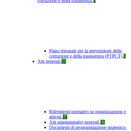
corruzione e della trasparenza
2
Piano triennale per la prevenzione della
corruzione e della trasparenza (PTPCT)
2
Atti generali
62
Riferimenti normativi su organizzazione e
attività
14
Atti amministrativi generali
17
Documenti di programmazione strategico-