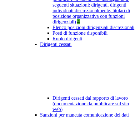
seguenti situazioni: dirigenti, dirigenti
individuati discrezionalmente, titolari di
posizione organizzativa con funzioni
dirigenziali)
4
Elenco posizioni dirigenziali discrezionali
Posti di funzione disponibili
Ruolo dirigenti
Dirigenti cessati
Dirigenti cessati dal rapporto di lavoro
(documentazione da pubblicare sul sito
web)
Sanzioni per mancata comunicazione dei dati