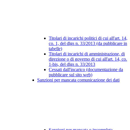
Titolari di incarichi politici di cui all'art. 14,
co. 1, del dlgs n. 33/2013 (da pubblicare in
tabelle)
Titolari di incarichi di amministrazione, di
direzione o di governo di cui all'art. 14, co.
1-bis, del dlgs n. 33/2013
Cessati dall'incarico (documentazione da
pubblicare sul sito web)
Sanzioni per mancata comunicazione dei dati
Sanzioni per mancata o incompleta