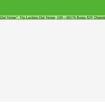
a Dal Verme"
Via Luchino Dal Verme, 109 – 00176 Roma XIV Distret