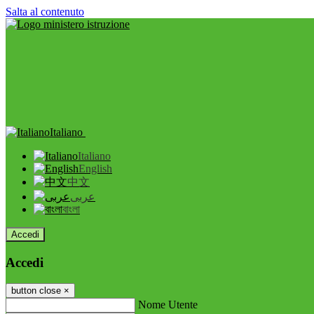
Salta al contenuto
Italiano
Italiano
English
中文
عربى
বাংলা
Accedi
Accedi
button close
×
Nome Utente