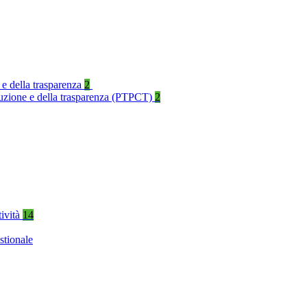
 e della trasparenza
2
rruzione e della trasparenza (PTPCT)
2
tività
14
stionale