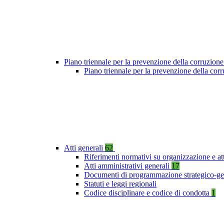
Piano triennale per la prevenzione della corruzione
Piano triennale per la prevenzione della co
Atti generali
62
Riferimenti normativi su organizzazione e at
Atti amministrativi generali
17
Documenti di programmazione strategico-ge
Statuti e leggi regionali
Codice disciplinare e codice di condotta
1