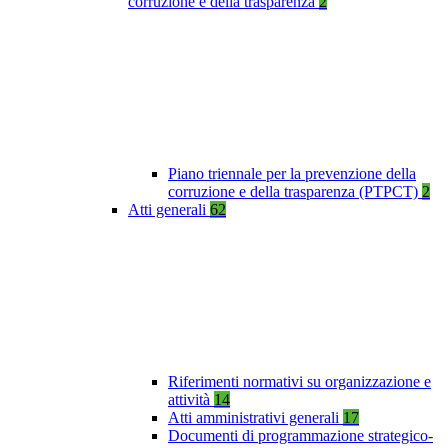
corruzione e della trasparenza
2
Piano triennale per la prevenzione della
corruzione e della trasparenza (PTPCT)
2
Atti generali
62
Riferimenti normativi su organizzazione e
attività
14
Atti amministrativi generali
17
Documenti di programmazione strategico-