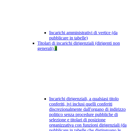
Incarichi amministrativi di vertice (da
pubblicare in tabelle)
Titolari di incarichi dirigenziali (dirigenti non
generali)
4
Incarichi dirigenziali, a qualsiasi titolo
conferiti, ivi inclusi quelli conferiti
discrezionalmente dall'organo di indirizzo
politico senza procedure pubbliche di
selezione e titolari di posizione
organizzativa con funzioni dirigenziali (da
pubblicare in tabelle che distinguano le