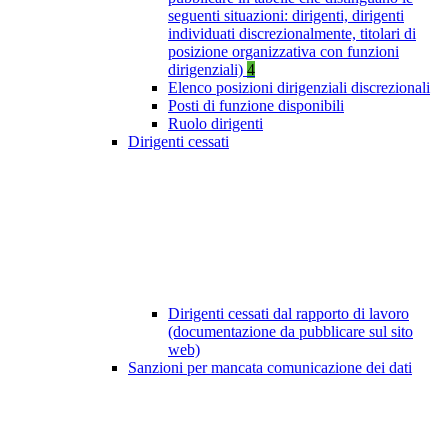
seguenti situazioni: dirigenti, dirigenti
individuati discrezionalmente, titolari di
posizione organizzativa con funzioni
dirigenziali)
4
Elenco posizioni dirigenziali discrezionali
Posti di funzione disponibili
Ruolo dirigenti
Dirigenti cessati
Dirigenti cessati dal rapporto di lavoro
(documentazione da pubblicare sul sito
web)
Sanzioni per mancata comunicazione dei dati