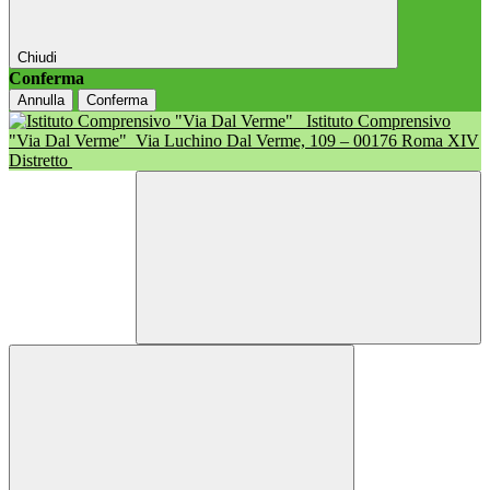
Chiudi
Conferma
Annulla
Conferma
Istituto Comprensivo
"Via Dal Verme"
Via Luchino Dal Verme, 109 – 00176 Roma XIV
Distretto