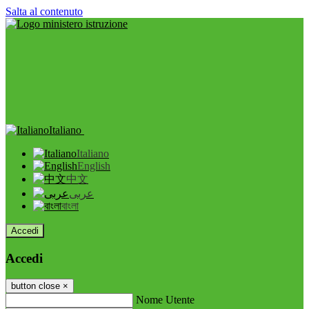
Salta al contenuto
Italiano
Italiano
English
中文
عربى
বাংলা
Accedi
Accedi
button close
×
Nome Utente