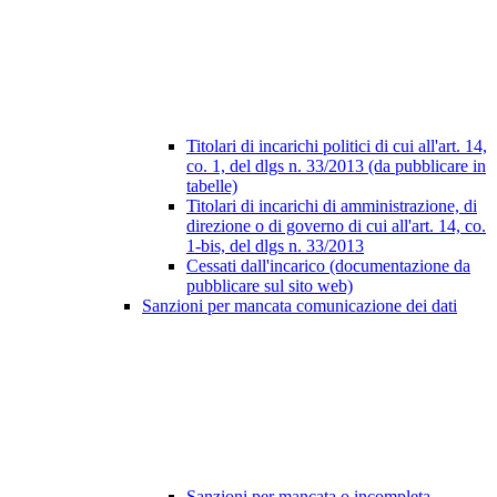
Titolari di incarichi politici di cui all'art. 14,
co. 1, del dlgs n. 33/2013 (da pubblicare in
tabelle)
Titolari di incarichi di amministrazione, di
direzione o di governo di cui all'art. 14, co.
1-bis, del dlgs n. 33/2013
Cessati dall'incarico (documentazione da
pubblicare sul sito web)
Sanzioni per mancata comunicazione dei dati
Sanzioni per mancata o incompleta