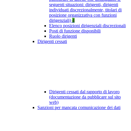
seguenti situazioni: dirigenti, dirigenti
individuati discrezionalmente, titolari di
posizione organizzativa con funzioni
dirigenziali)
4
Elenco posizioni dirigenziali discrezionali
Posti di funzione disponibili
Ruolo dirigenti
Dirigenti cessati
Dirigenti cessati dal rapporto di lavoro
(documentazione da pubblicare sul sito
web)
Sanzioni per mancata comunicazione dei dati