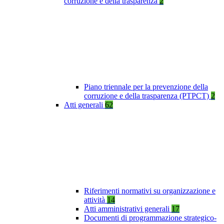
corruzione e della trasparenza
2
Piano triennale per la prevenzione della
corruzione e della trasparenza (PTPCT)
2
Atti generali
62
Riferimenti normativi su organizzazione e
attività
14
Atti amministrativi generali
17
Documenti di programmazione strategico-