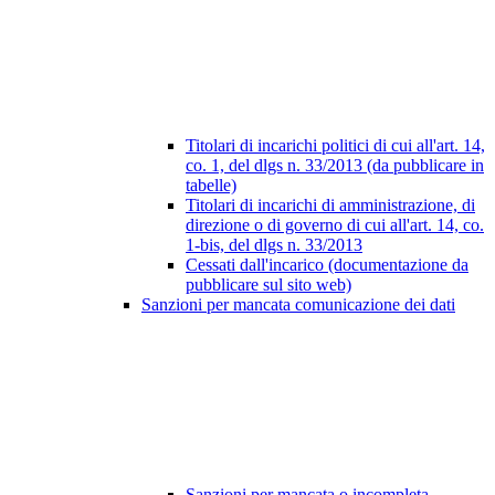
Titolari di incarichi politici di cui all'art. 14,
co. 1, del dlgs n. 33/2013 (da pubblicare in
tabelle)
Titolari di incarichi di amministrazione, di
direzione o di governo di cui all'art. 14, co.
1-bis, del dlgs n. 33/2013
Cessati dall'incarico (documentazione da
pubblicare sul sito web)
Sanzioni per mancata comunicazione dei dati
Sanzioni per mancata o incompleta