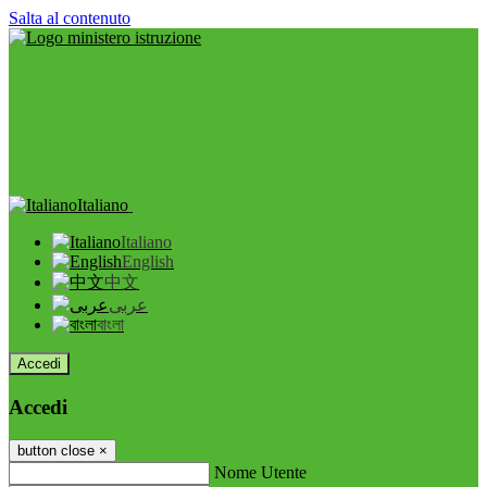
Salta al contenuto
Italiano
Italiano
English
中文
عربى
বাংলা
Accedi
Accedi
button close
×
Nome Utente