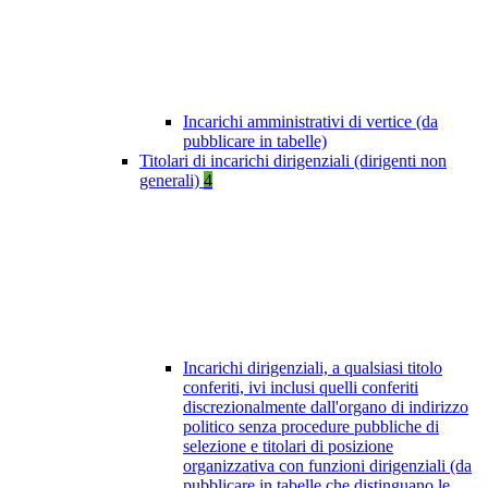
Incarichi amministrativi di vertice (da
pubblicare in tabelle)
Titolari di incarichi dirigenziali (dirigenti non
generali)
4
Incarichi dirigenziali, a qualsiasi titolo
conferiti, ivi inclusi quelli conferiti
discrezionalmente dall'organo di indirizzo
politico senza procedure pubbliche di
selezione e titolari di posizione
organizzativa con funzioni dirigenziali (da
pubblicare in tabelle che distinguano le