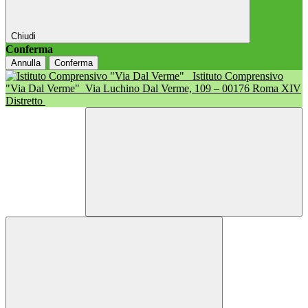
Chiudi
Conferma
Annulla
Conferma
Istituto Comprensivo
"Via Dal Verme"
Via Luchino Dal Verme, 109 – 00176 Roma XIV
Distretto