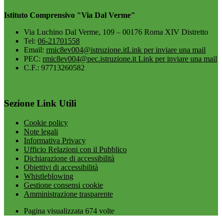
Istituto Comprensivo "Via Dal Verme"
Via Luchino Dal Verme, 109 – 00176 Roma XIV Distretto
Tel:
06-21701558
Email:
rmic8ev004@istruzione.it
Link per inviare una mail
PEC:
rmic8ev004@pec.istruzione.it
Link per inviare una mail
C.F.: 97713260582
Sezione Link Utili
Cookie policy
Note legali
Informativa Privacy
Ufficio Relazioni con il Pubblico
Dichiarazione di accessibilità
Obiettivi di accessibilità
Whistleblowing
Gestione consensi cookie
Amministrazione trasparente
Pagina visualizzata
674
volte