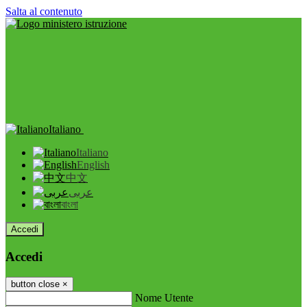
Salta al contenuto
Italiano
Italiano
English
中文
عربى
বাংলা
Accedi
Accedi
button close
×
Nome Utente