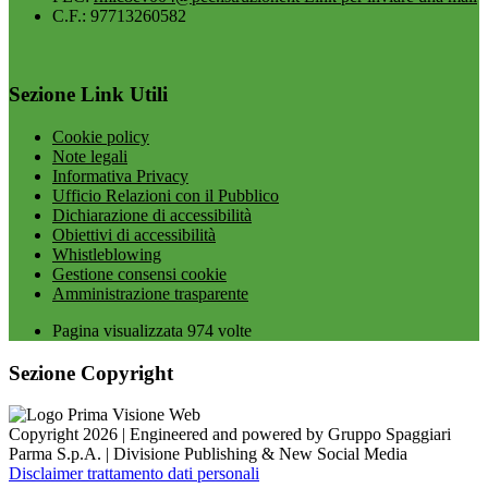
C.F.: 97713260582
Sezione Link Utili
Cookie policy
Note legali
Informativa Privacy
Ufficio Relazioni con il Pubblico
Dichiarazione di accessibilità
Obiettivi di accessibilità
Whistleblowing
Gestione consensi cookie
Amministrazione trasparente
Pagina visualizzata
974
volte
Sezione Copyright
Copyright 2026 | Engineered and powered by Gruppo Spaggiari
Parma S.p.A. | Divisione Publishing & New Social Media
Disclaimer trattamento dati personali