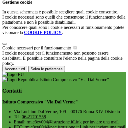
Gestione cookie
In questa schermata è possibile scegliere quali cookie consentire.
I cookie necessari sono quelli che consentono il funzionamento della
piattaforma e non è possibile disabilitarli.
Per conoscere quali sono i cookie necessari al funzionamento potete
visionare la
COOKIE POLICY
.
Cookie necessari per il funzionamento
I cookie necessari per il funzionamento non possono essere
disabilitati. È possibile consultare l'elenco nella pagina della cookie
policy.
Accetta tutti
Salva le preferenze
Istituto Comprensivo "Via Dal Verme"
Contatti
Istituto Comprensivo "Via Dal Verme"
Via Luchino Dal Verme, 109 – 00176 Roma XIV Distretto
Tel:
06-21701558
Email:
rmic8ev004@istruzione.it
Link per inviare una mail
PEC:
rmic8ev004@pec.istruzione.it
Link per inviare una mail