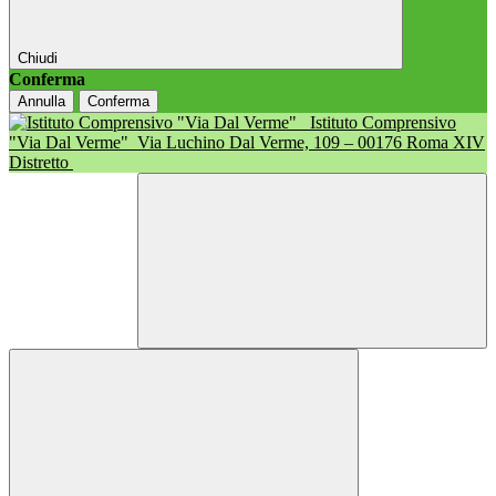
Chiudi
Conferma
Annulla
Conferma
Istituto Comprensivo
"Via Dal Verme"
Via Luchino Dal Verme, 109 – 00176 Roma XIV
Distretto