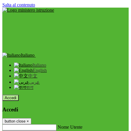
Salta al contenuto
Italiano
Italiano
English
中文
عربى
বাংলা
Accedi
Accedi
button close
×
Nome Utente