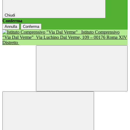
Chiudi
Conferma
Annulla
Conferma
Istituto Comprensivo
"Via Dal Verme"
Via Luchino Dal Verme, 109 – 00176 Roma XIV
Distretto