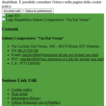
disabilitati. È possibile consultare l'elenco nella pagina della cookie
policy.
Accetta tutti
Salva le preferenze
Istituto Comprensivo "Via Dal Verme"
Contatti
Istituto Comprensivo "Via Dal Verme"
Via Luchino Dal Verme, 109 – 00176 Roma XIV Distretto
Tel:
06-21701558
Email:
rmic8ev004@istruzione.it
Link per inviare una mail
PEC:
rmic8ev004@pec.istruzione.it
Link per inviare una mail
C.F.: 97713260582
Sezione Link Utili
Cookie policy
Note legali
Informativa Privacy
Ufficio Relazioni con il Pubblico