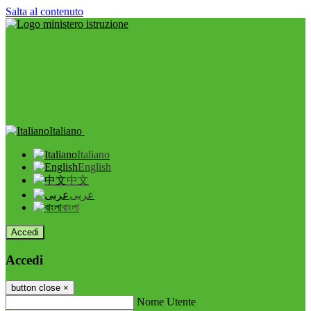
Salta al contenuto
Italiano
Italiano
English
中文
عربى
বাংলা
Accedi
Accedi
button close
×
Nome Utente