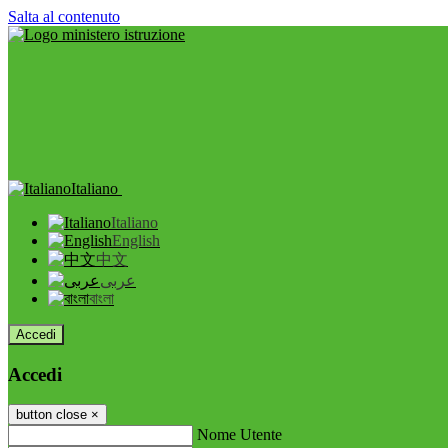
Salta al contenuto
Italiano
Italiano
English
中文
عربى
বাংলা
Accedi
Accedi
button close
×
Nome Utente