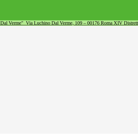
a Dal Verme"
Via Luchino Dal Verme, 109 – 00176 Roma XIV Distret