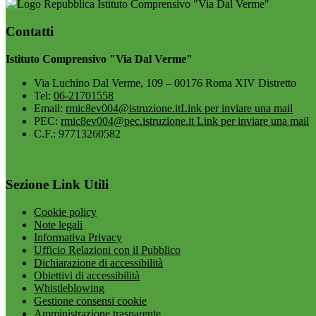
Istituto Comprensivo "Via Dal Verme"
Contatti
Istituto Comprensivo "Via Dal Verme"
Via Luchino Dal Verme, 109 – 00176 Roma XIV Distretto
Tel:
06-21701558
Email:
rmic8ev004@istruzione.it
Link per inviare una mail
PEC:
rmic8ev004@pec.istruzione.it
Link per inviare una mail
C.F.: 97713260582
Sezione Link Utili
Cookie policy
Note legali
Informativa Privacy
Ufficio Relazioni con il Pubblico
Dichiarazione di accessibilità
Obiettivi di accessibilità
Whistleblowing
Gestione consensi cookie
Amministrazione trasparente