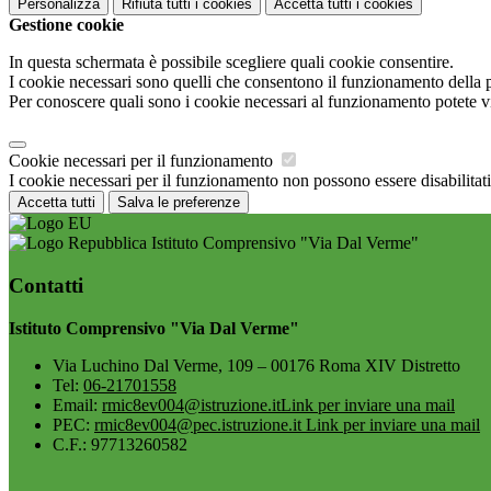
Personalizza
Rifiuta tutti
i cookies
Accetta tutti
i cookies
Gestione cookie
In questa schermata è possibile scegliere quali cookie consentire.
I cookie necessari sono quelli che consentono il funzionamento della pi
Per conoscere quali sono i cookie necessari al funzionamento potete v
Cookie necessari per il funzionamento
I cookie necessari per il funzionamento non possono essere disabilitati.
Accetta tutti
Salva le preferenze
Istituto Comprensivo "Via Dal Verme"
Contatti
Istituto Comprensivo "Via Dal Verme"
Via Luchino Dal Verme, 109 – 00176 Roma XIV Distretto
Tel:
06-21701558
Email:
rmic8ev004@istruzione.it
Link per inviare una mail
PEC:
rmic8ev004@pec.istruzione.it
Link per inviare una mail
C.F.: 97713260582