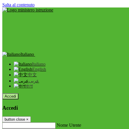
Salta al contenuto
Italiano
Italiano
English
中文
عربى
বাংলা
Accedi
Accedi
button close
×
Nome Utente