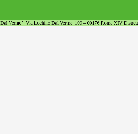
a Dal Verme"
Via Luchino Dal Verme, 109 – 00176 Roma XIV Distret