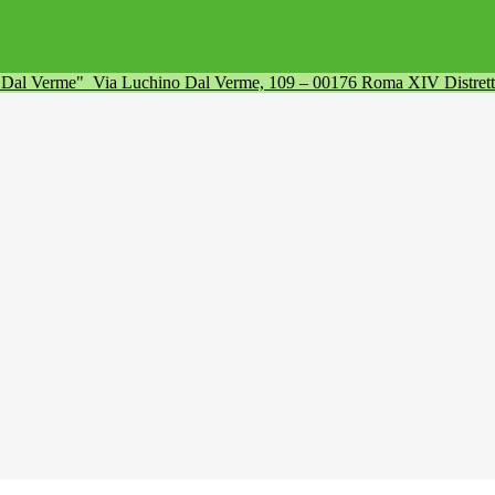
a Dal Verme"
Via Luchino Dal Verme, 109 – 00176 Roma XIV Distret