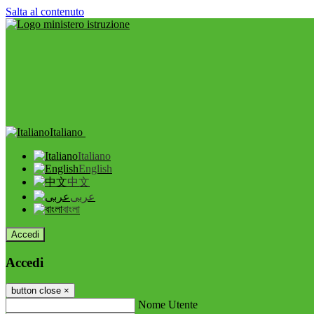
Salta al contenuto
Italiano
Italiano
English
中文
عربى
বাংলা
Accedi
Accedi
button close
×
Nome Utente