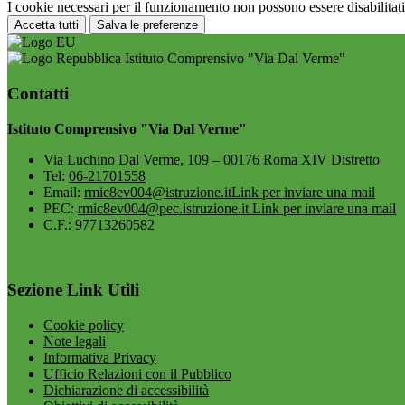
I cookie necessari per il funzionamento non possono essere disabilitati.
Accetta tutti
Salva le preferenze
Istituto Comprensivo "Via Dal Verme"
Contatti
Istituto Comprensivo "Via Dal Verme"
Via Luchino Dal Verme, 109 – 00176 Roma XIV Distretto
Tel:
06-21701558
Email:
rmic8ev004@istruzione.it
Link per inviare una mail
PEC:
rmic8ev004@pec.istruzione.it
Link per inviare una mail
C.F.: 97713260582
Sezione Link Utili
Cookie policy
Note legali
Informativa Privacy
Ufficio Relazioni con il Pubblico
Dichiarazione di accessibilità