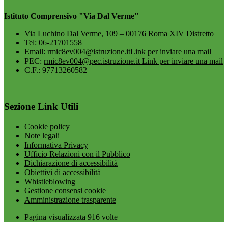
Istituto Comprensivo "Via Dal Verme"
Via Luchino Dal Verme, 109 – 00176 Roma XIV Distretto
Tel:
06-21701558
Email:
rmic8ev004@istruzione.it
Link per inviare una mail
PEC:
rmic8ev004@pec.istruzione.it
Link per inviare una mail
C.F.: 97713260582
Sezione Link Utili
Cookie policy
Note legali
Informativa Privacy
Ufficio Relazioni con il Pubblico
Dichiarazione di accessibilità
Obiettivi di accessibilità
Whistleblowing
Gestione consensi cookie
Amministrazione trasparente
Pagina visualizzata
916
volte