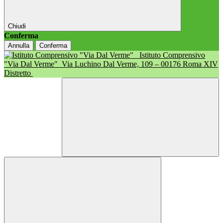
Chiudi
Conferma
Annulla
Conferma
Istituto Comprensivo
"Via Dal Verme"
Via Luchino Dal Verme, 109 – 00176 Roma XIV
Distretto