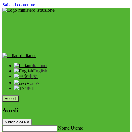
Salta al contenuto
Italiano
Italiano
English
中文
عربى
বাংলা
Accedi
Accedi
button close
×
Nome Utente