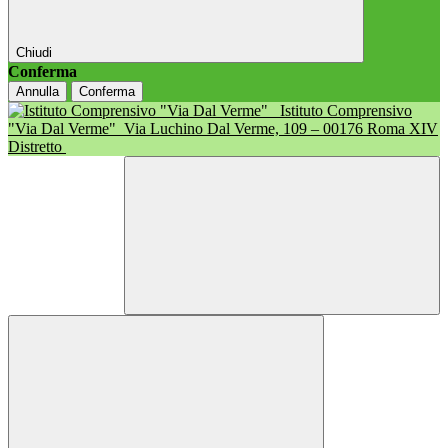
Chiudi
Conferma
Annulla
Conferma
Istituto Comprensivo
"Via Dal Verme"
Via Luchino Dal Verme, 109 – 00176 Roma XIV
Distretto