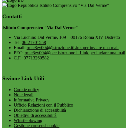
Istituto Comprensivo "Via Dal Verme"
Contatti
Istituto Comprensivo "Via Dal Verme"
Via Luchino Dal Verme, 109 – 00176 Roma XIV Distretto
Tel:
06-21701558
Email:
rmic8ev004@istruzione.it
Link per inviare una mail
PEC:
rmic8ev004@pec.istruzione.it
Link per inviare una mail
C.F.: 97713260582
Sezione Link Utili
Cookie policy
Note legali
Informativa Privacy
Ufficio Relazioni con il Pubblico
Dichiarazione di accessibilità
Obiettivi di accessibilità
Whistleblowing
Gestione consensi cookie