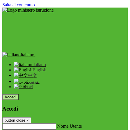
Salta al contenuto
Italiano
Italiano
English
中文
عربى
বাংলা
Accedi
Accedi
button close
×
Nome Utente