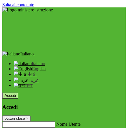
Salta al contenuto
Italiano
Italiano
English
中文
عربى
বাংলা
Accedi
Accedi
button close
×
Nome Utente