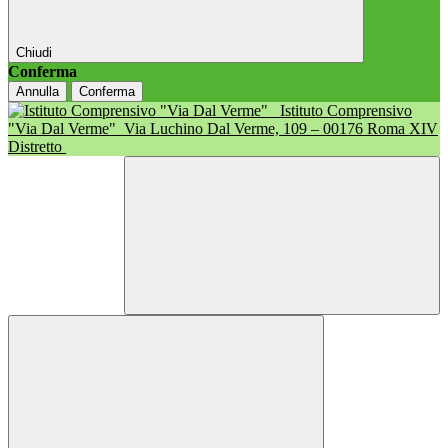
Chiudi
Conferma
Annulla
Conferma
Istituto Comprensivo
"Via Dal Verme"
Via Luchino Dal Verme, 109 – 00176 Roma XIV
Distretto