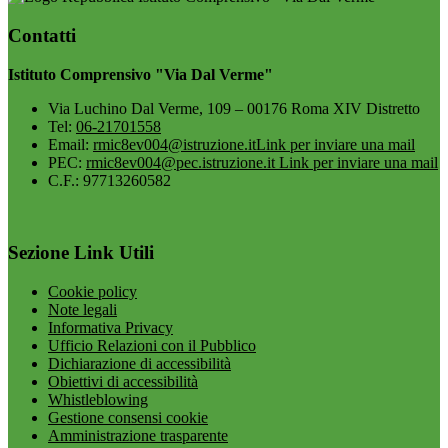
Contatti
Istituto Comprensivo "Via Dal Verme"
Via Luchino Dal Verme, 109 – 00176 Roma XIV Distretto
Tel:
06-21701558
Email:
rmic8ev004@istruzione.it
Link per inviare una mail
PEC:
rmic8ev004@pec.istruzione.it
Link per inviare una mail
C.F.: 97713260582
Sezione Link Utili
Cookie policy
Note legali
Informativa Privacy
Ufficio Relazioni con il Pubblico
Dichiarazione di accessibilità
Obiettivi di accessibilità
Whistleblowing
Gestione consensi cookie
Amministrazione trasparente