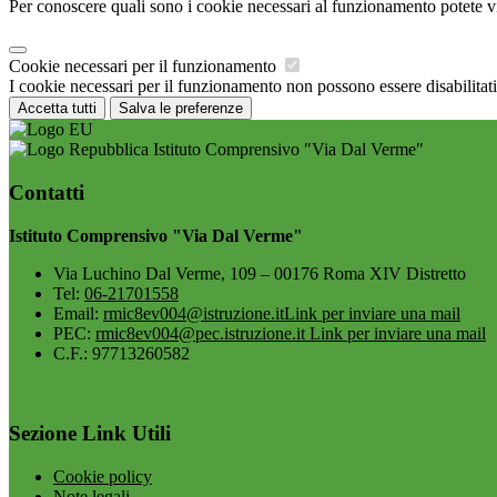
Per conoscere quali sono i cookie necessari al funzionamento potete v
Cookie necessari per il funzionamento
I cookie necessari per il funzionamento non possono essere disabilitati.
Accetta tutti
Salva le preferenze
Istituto Comprensivo "Via Dal Verme"
Contatti
Istituto Comprensivo "Via Dal Verme"
Via Luchino Dal Verme, 109 – 00176 Roma XIV Distretto
Tel:
06-21701558
Email:
rmic8ev004@istruzione.it
Link per inviare una mail
PEC:
rmic8ev004@pec.istruzione.it
Link per inviare una mail
C.F.: 97713260582
Sezione Link Utili
Cookie policy
Note legali