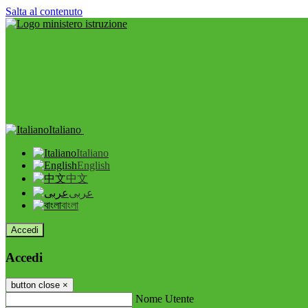
Salta al contenuto
Italiano
Italiano
English
中文
عربى
বাংলা
Accedi
Accedi
button close
×
Nome Utente