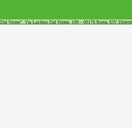
a Dal Verme"
Via Luchino Dal Verme, 109 – 00176 Roma XIV Distret