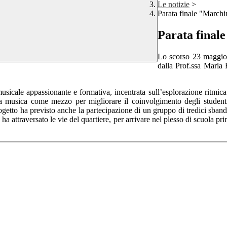
Le notizie
>
Parata finale "March
Parata final
Lo scorso 23 maggio s
dalla Prof.ssa Maria
 musicale appassionante e formativa, incentrata sull’esplorazione ritmi
e la musica come mezzo per migliorare il coinvolgimento degli student
getto ha previsto anche la partecipazione di un gruppo di tredici sbandie
 ha attraversato le vie del quartiere, per arrivare nel plesso di scuola pr