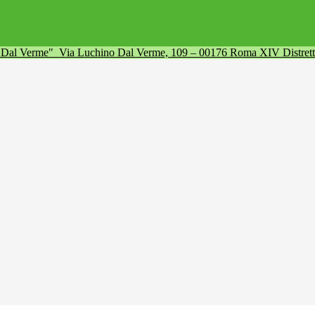
a Dal Verme"
Via Luchino Dal Verme, 109 – 00176 Roma XIV Distret