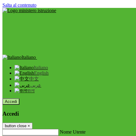
Salta al contenuto
Italiano
Italiano
English
中文
عربى
বাংলা
Accedi
Accedi
button close
×
Nome Utente