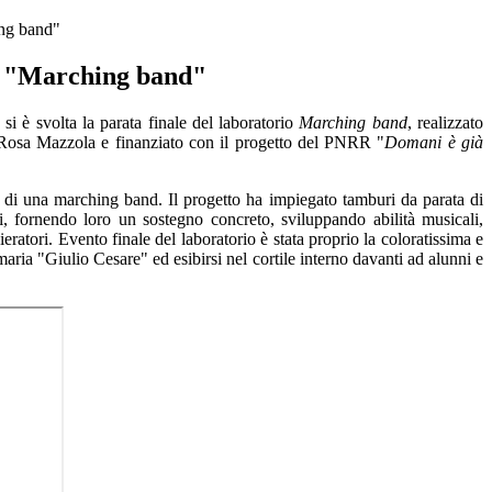
ing band"
e "Marching band"
i è svolta la parata finale del laboratorio
Marching band
, realizzato
 Rosa Mazzola e finanziato con il progetto del PNRR "
Domani è già
ca di una marching band. Il progetto ha impiegato tamburi da parata di
i, fornendo loro un sostegno concreto, sviluppando abilità musicali,
ratori. Evento finale del laboratorio è stata proprio la coloratissima e
imaria "Giulio Cesare" ed esibirsi nel cortile interno davanti ad alunni e