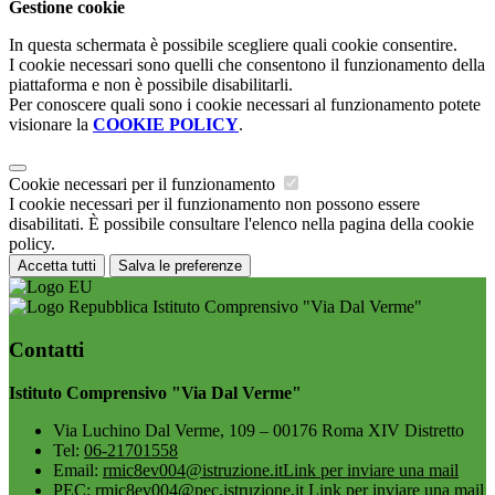
Gestione cookie
In questa schermata è possibile scegliere quali cookie consentire.
I cookie necessari sono quelli che consentono il funzionamento della
piattaforma e non è possibile disabilitarli.
Per conoscere quali sono i cookie necessari al funzionamento potete
visionare la
COOKIE POLICY
.
Cookie necessari per il funzionamento
I cookie necessari per il funzionamento non possono essere
disabilitati. È possibile consultare l'elenco nella pagina della cookie
policy.
Accetta tutti
Salva le preferenze
Istituto Comprensivo "Via Dal Verme"
Contatti
Istituto Comprensivo "Via Dal Verme"
Via Luchino Dal Verme, 109 – 00176 Roma XIV Distretto
Tel:
06-21701558
Email:
rmic8ev004@istruzione.it
Link per inviare una mail
PEC:
rmic8ev004@pec.istruzione.it
Link per inviare una mail