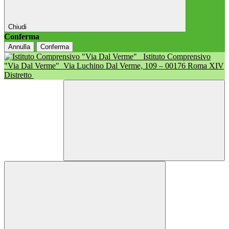
Chiudi
Conferma
Annulla
Conferma
Istituto Comprensivo
"Via Dal Verme"
Via Luchino Dal Verme, 109 – 00176 Roma XIV
Distretto