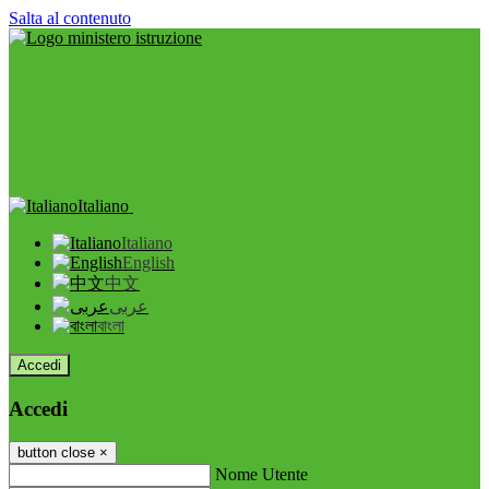
Salta al contenuto
Italiano
Italiano
English
中文
عربى
বাংলা
Accedi
Accedi
button close
×
Nome Utente