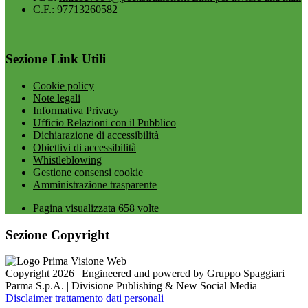
C.F.: 97713260582
Sezione Link Utili
Cookie policy
Note legali
Informativa Privacy
Ufficio Relazioni con il Pubblico
Dichiarazione di accessibilità
Obiettivi di accessibilità
Whistleblowing
Gestione consensi cookie
Amministrazione trasparente
Pagina visualizzata
658
volte
Sezione Copyright
Copyright 2026 | Engineered and powered by Gruppo Spaggiari
Parma S.p.A. | Divisione Publishing & New Social Media
Disclaimer trattamento dati personali