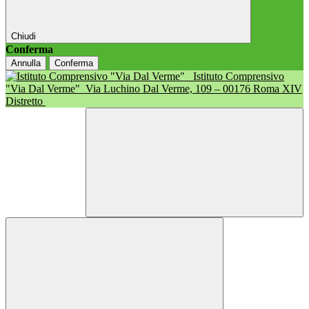
Chiudi
Conferma
Annulla
Conferma
Istituto Comprensivo
"Via Dal Verme"
Via Luchino Dal Verme, 109 – 00176 Roma XIV
Distretto