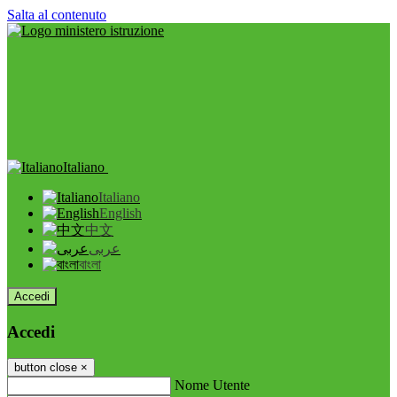
Salta al contenuto
Italiano
Italiano
English
中文
عربى
বাংলা
Accedi
Accedi
button close
×
Nome Utente