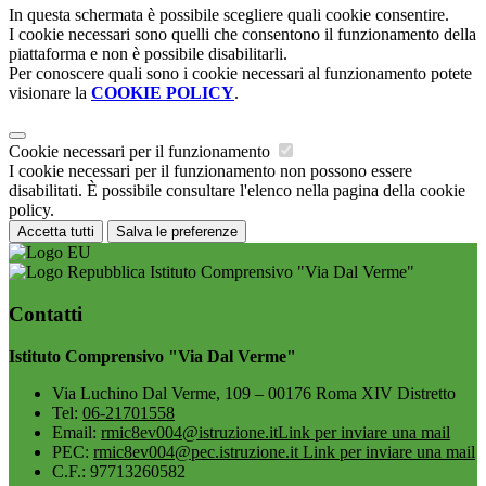
In questa schermata è possibile scegliere quali cookie consentire.
I cookie necessari sono quelli che consentono il funzionamento della
piattaforma e non è possibile disabilitarli.
Per conoscere quali sono i cookie necessari al funzionamento potete
visionare la
COOKIE POLICY
.
Cookie necessari per il funzionamento
I cookie necessari per il funzionamento non possono essere
disabilitati. È possibile consultare l'elenco nella pagina della cookie
policy.
Accetta tutti
Salva le preferenze
Istituto Comprensivo "Via Dal Verme"
Contatti
Istituto Comprensivo "Via Dal Verme"
Via Luchino Dal Verme, 109 – 00176 Roma XIV Distretto
Tel:
06-21701558
Email:
rmic8ev004@istruzione.it
Link per inviare una mail
PEC:
rmic8ev004@pec.istruzione.it
Link per inviare una mail
C.F.: 97713260582