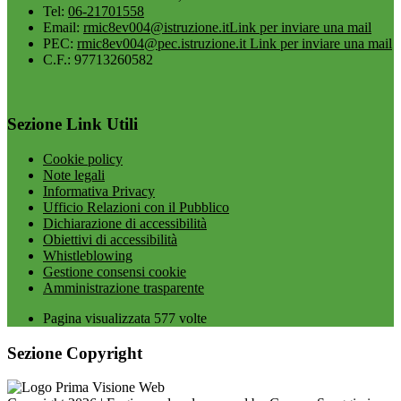
Tel:
06-21701558
Email:
rmic8ev004@istruzione.it
Link per inviare una mail
PEC:
rmic8ev004@pec.istruzione.it
Link per inviare una mail
C.F.: 97713260582
Sezione Link Utili
Cookie policy
Note legali
Informativa Privacy
Ufficio Relazioni con il Pubblico
Dichiarazione di accessibilità
Obiettivi di accessibilità
Whistleblowing
Gestione consensi cookie
Amministrazione trasparente
Pagina visualizzata
577
volte
Sezione Copyright