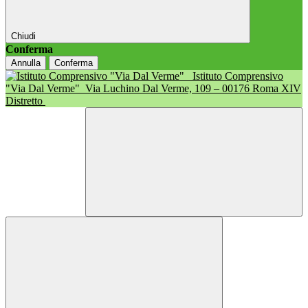
Chiudi
Conferma
Annulla
Conferma
Istituto Comprensivo
"Via Dal Verme"
Via Luchino Dal Verme, 109 – 00176 Roma XIV
Distretto