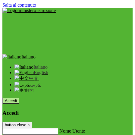
Salta al contenuto
Italiano
Italiano
English
中文
عربى
বাংলা
Accedi
Accedi
button close
×
Nome Utente