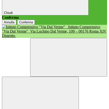
Chiudi
Conferma
Annulla
Conferma
Istituto Comprensivo
"Via Dal Verme"
Via Luchino Dal Verme, 109 – 00176 Roma XIV
Distretto