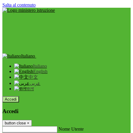
Salta al contenuto
Italiano
Italiano
English
中文
عربى
বাংলা
Accedi
Accedi
button close
×
Nome Utente