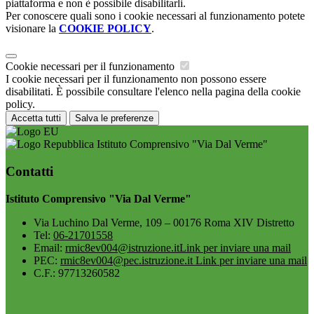
piattaforma e non è possibile disabilitarli.
Per conoscere quali sono i cookie necessari al funzionamento potete
visionare la
COOKIE POLICY
.
Cookie necessari per il funzionamento
I cookie necessari per il funzionamento non possono essere
disabilitati. È possibile consultare l'elenco nella pagina della cookie
policy.
Accetta tutti
Salva le preferenze
Istituto Comprensivo "Via Dal Verme"
Contatti
Istituto Comprensivo "Via Dal Verme"
Via Luchino Dal Verme, 109 – 00176 Roma XIV Distretto
Tel:
06-21701558
Email:
rmic8ev004@istruzione.it
Link per inviare una mail
PEC:
rmic8ev004@pec.istruzione.it
Link per inviare una mail
C.F.: 97713260582