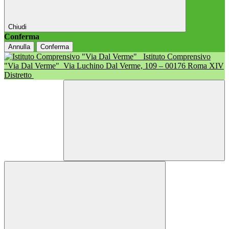
Chiudi
Conferma
Annulla
Conferma
Istituto Comprensivo
"Via Dal Verme"
Via Luchino Dal Verme, 109 – 00176 Roma XIV
Distretto