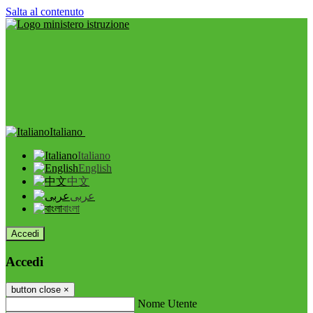
Salta al contenuto
Italiano
Italiano
English
中文
عربى
বাংলা
Accedi
Accedi
button close
×
Nome Utente