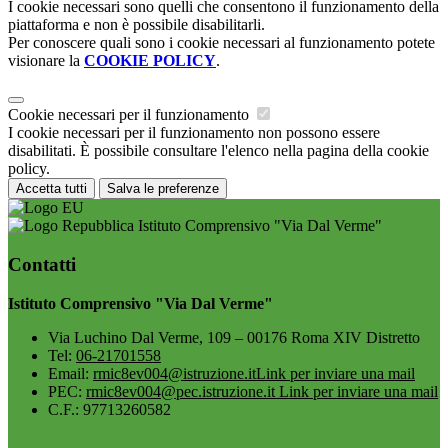
I cookie necessari sono quelli che consentono il funzionamento della
piattaforma e non è possibile disabilitarli.
Per conoscere quali sono i cookie necessari al funzionamento potete
visionare la
COOKIE POLICY
.
Cookie necessari per il funzionamento
I cookie necessari per il funzionamento non possono essere
disabilitati. È possibile consultare l'elenco nella pagina della cookie
policy.
Accetta tutti
Salva le preferenze
Istituto Comprensivo "Via Dal Verme"
Contatti
Istituto Comprensivo "Via Dal Verme"
Via Luchino Dal Verme, 109 – 00176 Roma XIV Distretto
Tel:
06-21701558
Email:
rmic8ev004@istruzione.it
Link per inviare una mail
PEC:
rmic8ev004@pec.istruzione.it
Link per inviare una mail
C.F.: 97713260582