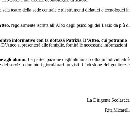
 sala teatro della sede centrale e gli strumenti didattici e tecnologici in
tteo
,
regolarmente
iscritta
all’Albo
degli
psicologi
del
Lazio
da
più
di
contro informativo con la dott.ssa Patrizia D’Atteo, cui potranno
a
D’Atteo
si
presenterà
alle
famiglie,
fornirà
le
necessarie
informazioni
he agli alunni.
La partecipazione degli alunni ai colloqui individuali è
e
del
servizio
durante
i
giorni/orari
previsti.
L’adesione del genitore è
La
Dirigente
Scolastica
Rita
Micarelli