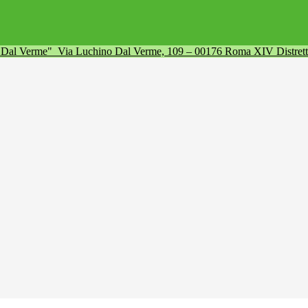
a Dal Verme"
Via Luchino Dal Verme, 109 – 00176 Roma XIV Distret