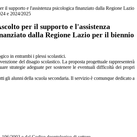
er il supporto e l'assistenza psicologica finanziato dalla Regione Lazio
2024 e 2024/2025
scolto per il supporto e l'assistenza
inanziato dalla Regione Lazio per il biennio
ico in entrambi i plessi scolastici.
revenzione del disagio scolastico. La proposta progettuale rappresenterà
duare strategie adeguate per sostenere le eventuali difficoltà dei propri
tti
gli
alunni
della
scuola
secondaria.
Il
servizio
è
comunque
dedicato
a
gs. 196/2003 e dal Codice deontologico di settore.