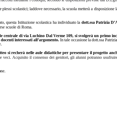
e
plessi
scolastici;
laddove
necessario,
la
scuola metterà a disposizione la
o, questa Istituzione scolastica ha individuato la
dott.ssa
Patrizia
D’A
erse scuole di Roma.
sede centrale di via Luchino Dal Verme 109, si svolgerà un primo in
 e docenti interessati all’argomento.
In
tale
occasione
la
dott.ssa
Patrizi
e.
teo si recherà nelle aule didattiche per presentare il progetto anc
le
veci.
Acquisito
il
consenso
dei
genitori,
gli
alunni
potranno
usufruir
one.