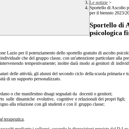
Le notizie
>
Sportello di Ascolto p
per il biennio 2023/
Sportello di A
psicologica f
 Lazio per il potenziamento dello sportello gratuito di ascolto psicolog
 individuale che del gruppo classe, con un'attenzione particolare alla p
intervenendo
tempestivamente;
inoltre
darà
modo
ai
genitori di indivi
natari delle
attività, gli alunni del secondo ciclo della
scuola
primaria
e
tu
sità di un supporto personalizzato.
iedano o che manifestino disagi segnalati da
docenti o genitori;
rto
sulle
dinamiche
evolutive,
cognitive
e relazionali dei propri figli;
gno alla relazione con gli studenti e con il
gruppo classe;
né
terapeutica
.
li raccolti mediante i colloqui, secondo le disposizioni previste dal D.L