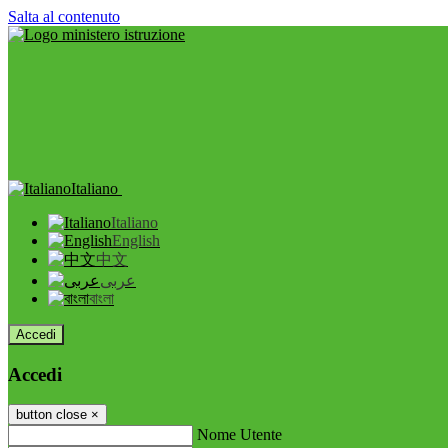
Salta al contenuto
Italiano
Italiano
English
中文
عربى
বাংলা
Accedi
Accedi
button close
×
Nome Utente