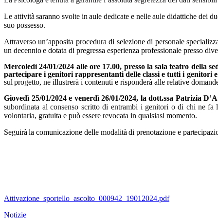
Le
attività
saranno
svolte
in
aule
dedicate
e
nelle
aule
didattiche
dei
du
suo possesso.
Attraverso un’apposita procedura di selezione di personale specializzat
un
decennio
e
dotata
di pregressa esperienza professionale presso div
Mercoledì 24/01/2024 alle ore 17.00, presso la sala teatro della 
partecipare i genitori rappresentanti delle classi e tutti i genitori
sul
progetto, ne illustrerà i contenuti e risponderà alle relative domand
Giovedì 25/01/2024 e venerdì 26/01/2024, la dott.ssa Patrizia D’At
subordinata al consenso scritto di entrambi i genitori o di chi ne
fa
volontaria, gratuita e può essere revocata in qualsiasi momento.
Seguirà
la
comunicazione
delle
modalità
di
prenotazione
e
partecipazi
Attivazione_sportello_ascolto_000942_19012024.pdf
Notizie