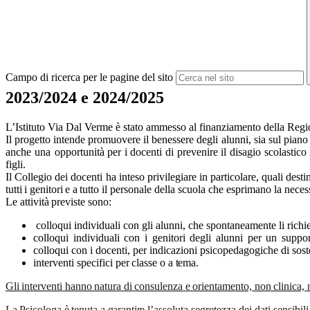
Campo di ricerca per le pagine del sito
2023/2024 e 2024/2025
L’Istituto Via Dal Verme è stato ammesso al finanziamento della Regione
Il progetto intende promuovere il benessere degli alunni, sia sul piano
anche una opportunità
per
i
docenti
di
prevenire
il
disagio
scolastico
figli.
Il Collegio dei
docenti ha
inteso privilegiare
in particolare, quali
desti
tutti
i
genitori
e
a
tutto il personale della scuola che esprimano la neces
Le
attività
previste
sono:
colloqui individuali con gli alunni, che spontaneamente li rich
colloqui
individuali
con
i
genitori
degli
alunni
per
un
suppo
colloqui con i docenti, per indicazioni psicopedagogiche di soste
interventi
specifici
per
classe
o
a
tema.
Gli
interventi
hanno
natura
di
consulenza
e
orientamento,
non
clinica,
La
Psicologa
è
tenuta
a
garantire
l’assoluta segretezza dei dati sensibi