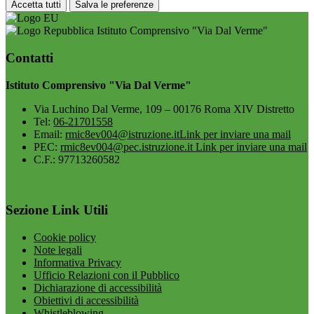
Accetta tutti
Salva le preferenze
Istituto Comprensivo "Via Dal Verme"
Contatti
Istituto Comprensivo "Via Dal Verme"
Via Luchino Dal Verme, 109 – 00176 Roma XIV Distretto
Tel:
06-21701558
Email:
rmic8ev004@istruzione.it
Link per inviare una mail
PEC:
rmic8ev004@pec.istruzione.it
Link per inviare una mail
C.F.: 97713260582
Sezione Link Utili
Cookie policy
Note legali
Informativa Privacy
Ufficio Relazioni con il Pubblico
Dichiarazione di accessibilità
Obiettivi di accessibilità
Whistleblowing