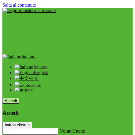
Salta al contenuto
Italiano
Italiano
English
中文
عربى
বাংলা
Accedi
Accedi
button close
×
Nome Utente