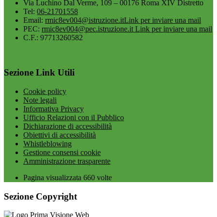
Via Luchino Dal Verme, 109 – 00176 Roma XIV Distretto
Tel:
06-21701558
Email:
rmic8ev004@istruzione.it
Link per inviare una mail
PEC:
rmic8ev004@pec.istruzione.it
Link per inviare una mail
C.F.: 97713260582
Sezione Link Utili
Cookie policy
Note legali
Informativa Privacy
Ufficio Relazioni con il Pubblico
Dichiarazione di accessibilità
Obiettivi di accessibilità
Whistleblowing
Gestione consensi cookie
Amministrazione trasparente
Pagina visualizzata
660
volte
Sezione Copyright