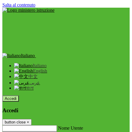
Salta al contenuto
Italiano
Italiano
English
中文
عربى
বাংলা
Accedi
Accedi
button close
×
Nome Utente