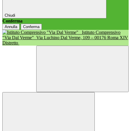
Chiudi
Conferma
Annulla
Conferma
Istituto Comprensivo
"Via Dal Verme"
Via Luchino Dal Verme, 109 – 00176 Roma XIV
Distretto