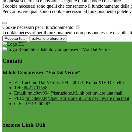
In questa schermata è possibile scegliere quali cookie consentire.
I cookie necessari sono quelli che consentono il funzionamento della pi
Per conoscere quali sono i cookie necessari al funzionamento potete v
Cookie necessari per il funzionamento
I cookie necessari per il funzionamento non possono essere disabilitati.
Accetta tutti
Salva le preferenze
Istituto Comprensivo "Via Dal Verme"
Contatti
Istituto Comprensivo "Via Dal Verme"
Via Luchino Dal Verme, 109 – 00176 Roma XIV Distretto
Tel:
06-21701558
Email:
rmic8ev004@istruzione.it
Link per inviare una mail
PEC:
rmic8ev004@pec.istruzione.it
Link per inviare una mail
C.F.: 97713260582
Sezione Link Utili