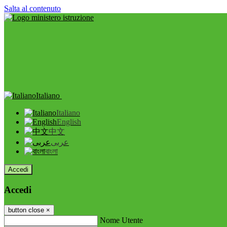
Salta al contenuto
Italiano
Italiano
English
中文
عربى
বাংলা
Accedi
Accedi
button close
×
Nome Utente