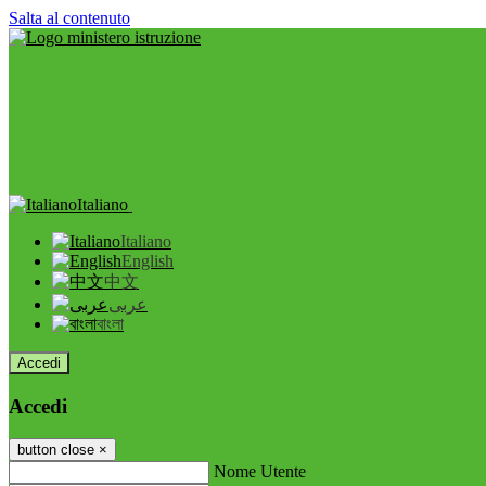
Salta al contenuto
Italiano
Italiano
English
中文
عربى
বাংলা
Accedi
Accedi
button close
×
Nome Utente