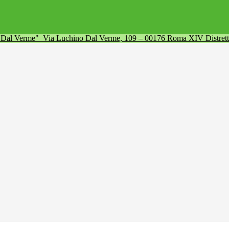
a Dal Verme"
Via Luchino Dal Verme, 109 – 00176 Roma XIV Distret