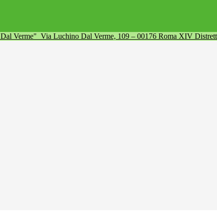
a Dal Verme"
Via Luchino Dal Verme, 109 – 00176 Roma XIV Distret