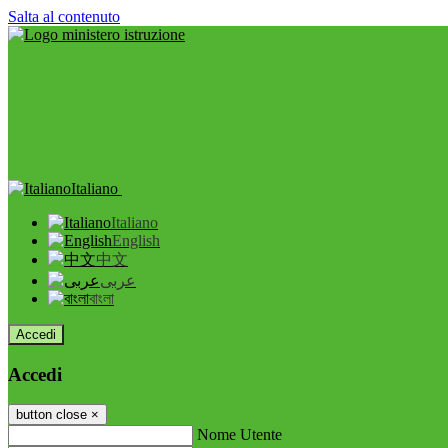
Salta al contenuto
Italiano
Italiano
English
中文
عربى
বাংলা
Accedi
Accedi
button close
×
Nome Utente