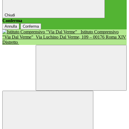
Chiudi
Conferma
Annulla
Conferma
Istituto Comprensivo
"Via Dal Verme"
Via Luchino Dal Verme, 109 – 00176 Roma XIV
Distretto