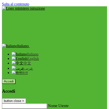
Salta al contenuto
Italiano
Italiano
English
中文
عربى
বাংলা
Accedi
Accedi
button close
×
Nome Utente