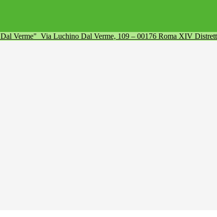
a Dal Verme"
Via Luchino Dal Verme, 109 – 00176 Roma XIV Distret