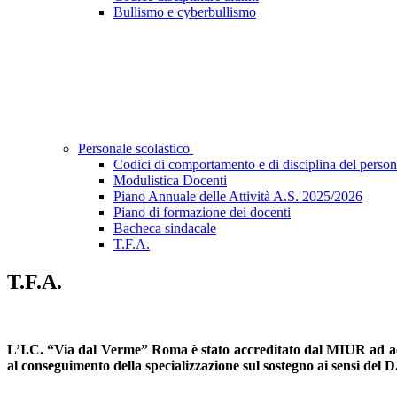
Bullismo e cyberbullismo
Personale scolastico
Codici di comportamento e di disciplina del person
Modulistica Docenti
Piano Annuale delle Attività A.S. 2025/2026
Piano di formazione dei docenti
Bacheca sindacale
T.F.A.
T.F.A.
L’I.C. “Via dal Verme” Roma è stato accreditato dal MIUR ad accog
al conseguimento della specializzazione sul sostegno ai sensi del 