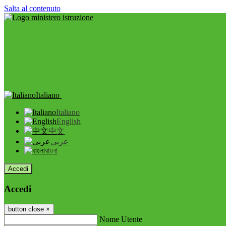
Salta al contenuto
Italiano
Italiano
English
中文
عربى
বাংলা
Accedi
Accedi
button close
×
Nome Utente